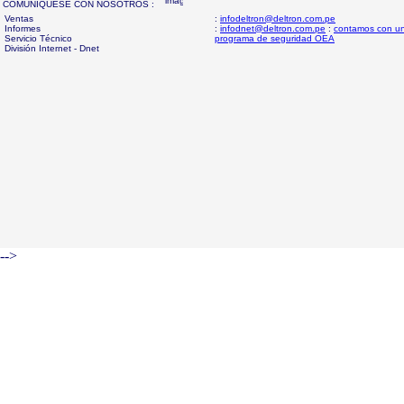
COMUNIQUESE CON NOSOTROS :
Ventas
:
infodeltron@deltron.com.pe
Informes
:
infodnet@deltron.com.pe
:
contamos con u
Servicio Técnico
programa de seguridad OEA
División Internet - Dnet
-->