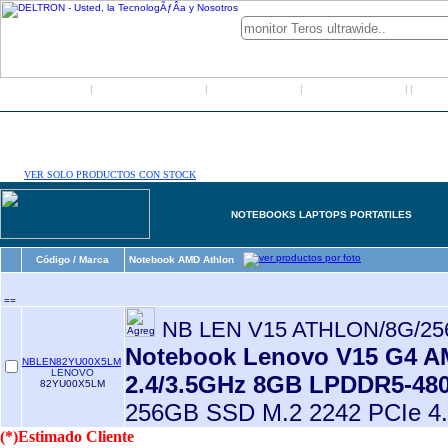
Inicio
Grupo Deltron
Productos
Distribuidores
LO
|
|
|
|
|
VER SOLO PRODUCTOS CON STOCK
NOTEBOOKS LAPTOPS PORTATILES
Código / Marca
Notebook AMD Athlon
==
NB LEN V15 ATHLON/8G/2
Notebook Lenovo V15 G4 AM
NBLEN82YU00X5LM
LENOVO
2.4/3.5GHz 8GB LPDDR5-48
82YU00X5LM
256GB SSD M.2 2242 PCIe 4.
(*)Estimado Cliente