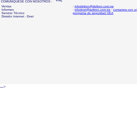
COMUNIQUESE CON NOSOTROS :
Ventas
:
infodeltron@deltron.com.pe
Informes
:
infodnet@deltron.com.pe
:
contamos con u
Servicio Técnico
programa de seguridad OEA
División Internet - Dnet
-->