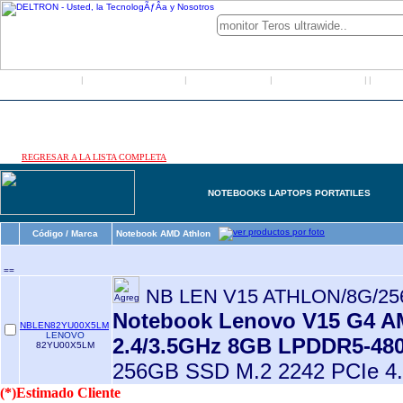
Inicio
Grupo Deltron
Productos
Distribuidores
LO
|
|
|
|
|
REGRESAR A LA LISTA COMPLETA
NOTEBOOKS LAPTOPS PORTATILES
Código / Marca
Notebook AMD Athlon
==
NB LEN V15 ATHLON/8G/2
Notebook Lenovo V15 G4 AM
NBLEN82YU00X5LM
LENOVO
2.4/3.5GHz 8GB LPDDR5-48
82YU00X5LM
256GB SSD M.2 2242 PCIe 4.
(*)Estimado Cliente