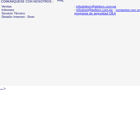
COMUNIQUESE CON NOSOTROS :
Ventas
:
infodeltron@deltron.com.pe
Informes
:
infodnet@deltron.com.pe
:
contamos con u
Servicio Técnico
programa de seguridad OEA
División Internet - Dnet
-->