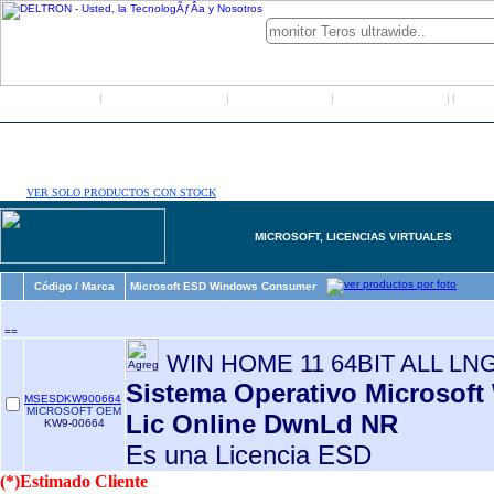
Inicio
Grupo Deltron
Productos
Distribuidores
LO
|
|
|
|
|
VER SOLO PRODUCTOS CON STOCK
MICROSOFT, LICENCIAS VIRTUALES
Código / Marca
Microsoft ESD Windows Consumer
==
WIN HOME 11 64BIT ALL LN
Sistema Operativo Microsoft
MSESDKW900664
MICROSOFT OEM
Lic Online DwnLd NR
KW9-00664
Es una Licencia ESD
(*)Estimado Cliente