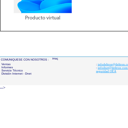
COMUNIQUESE CON NOSOTROS :
Ventas
infodeltron@deltron.
:
Informes
infodnet@deltron.com
:
Servicio Técnico
seguridad OEA
División Internet - Dnet
-->