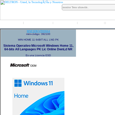
Inicio
Grupo Deltron
Productos
Distribuidores
LO
|
|
|
|
|
MSESDKW900664
mini-código: 392100
WIN HOME 11 64BIT ALL LNG PK
Sistema Operativo Microsoft Windows Home 11,
64-bits All Languages PK Lic Online DwnLd NR
Es una Licencia ESD