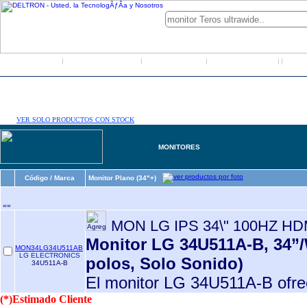
Inicio
Grupo Deltron
Productos
Distribuidores
LO
|
|
|
|
|
VER SOLO PRODUCTOS CON STOCK
MONITORES
Código / Marca
Monitor Plano (34"+)
==
MON LG IPS 34\" 100HZ HD
Monitor LG 34U511A-B, 34”
MON34LG34U511AB
LG ELECTRONICS
polos, Solo Sonido)
34U511A-B
El monitor LG 34U511A-B ofre
(*)Estimado Cliente