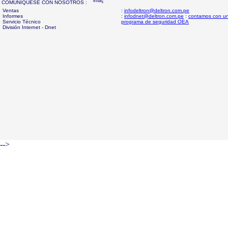
COMUNIQUESE CON NOSOTROS :
Ventas
:
infodeltron@deltron.com.pe
Informes
:
infodnet@deltron.com.pe
:
contamos con u
Servicio Técnico
programa de seguridad OEA
División Internet - Dnet
-->