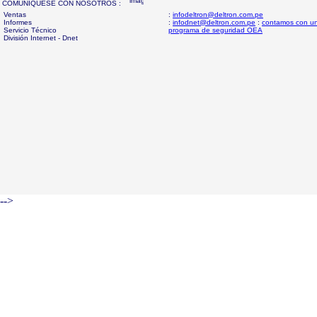
COMUNIQUESE CON NOSOTROS :
Ventas
:
infodeltron@deltron.com.pe
Informes
:
infodnet@deltron.com.pe
:
contamos con u
Servicio Técnico
programa de seguridad OEA
División Internet - Dnet
-->