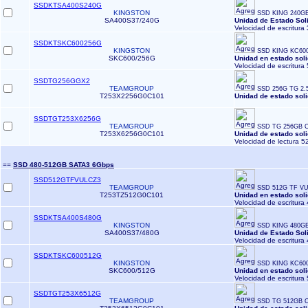
SSDKTSA400S240G
KINGSTON
SSD KING 240GB 
SA400S37/240G
Unidad de Estado Sol
Velocidad de escritura 
SSDKTSKC600256G
KINGSTON
SSD KING KC600
SKC600/256G
Unidad en estado sol
Velocidad de escritura 
SSDTG256GGX2
TEAMGROUP
SSD 256G TG 2.5'
T253X2256G0C101
Unidad de estado so
SSDTGT253X6256G
TEAMGROUP
SSD TG 256GB CX
T253X6256G0C101
Unidad de estado sol
Velocidad de lectura 5
==
SSD 480-512GB SATA3 6Gbps
SSD512GTFVULCZ3
TEAMGROUP
SSD 512G TF VU
T253TZ512G0C101
Unidad en estado sol
Velocidad de escritura 
SSDKTSA400S480G
KINGSTON
SSD KING 480GB 
SA400S37/480G
Unidad de Estado Sol
Velocidad de escritura
SSDKTSKC600512G
KINGSTON
SSD KING KC600
SKC600/512G
Unidad en estado sol
Velocidad de escritura 
SSDTGT253X6512G
TEAMGROUP
SSD TG 512GB CX