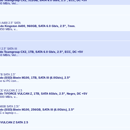
ido Teamgroup CX2, 512GB, SATA 6.0 Gb/s, 2.5", ECC, DC +5V
30 MB/s, Vel...
A400 2.5'' SATA
ido Kingston A400, 960GB, SATA 6.0 Gb/s, 2.5", 7mm.
450 MB/s, v...
.5'' SATA III
ido Teamgroup CX2, 1TB, SATA 6.0 Gb/s, 2.5", ECC, DC +5V
40 MB/s, Vel...
 SATA 2.5''
do (SSD) Biwin M100, 1TB, SATA III (6.0Gb/s), 2.5"
de tu PC con...
CE VULCAN Z 2.5
ido T-FORCE VULCAN Z, 1TB, SATA 6Gb/s, 2.5", Negro, DC +5V
500 MB/s, v...
GB SATA 2.5\''
do (SSD) Biwin M100, 256GB, SATA III (6.0Gb/s), 2.5"
C o laptop c...
 VULCAN Z SATA 2.5