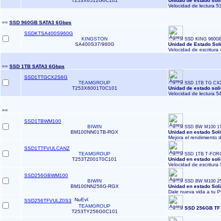
T253X6512G0C101
Unidad de estado sol
Velocidad de lectura 5
==
SSD 960GB SATA3 6Gbps
SSDKTSA400S960G
KINGSTON
SSD KING 960GB 
SA400S37/960G
Unidad de Estado Sol
Velocidad de escritura 
==
SSD 1TB SATA3 6Gbps
SSD1TTGCX2S6G
TEAMGROUP
SSD 1TB TG CX2 2
T253X6001T0C101
Unidad de estado sol
Velocidad de lectura 5
==
SSD1TBWM100
BIWIN
SSD BW M100 1TB
BM100NN01TB-RGX
Unidad en estado Soli
Mejora el rendimiento 
SSD1TTFVULCANZ
TEAMGROUP
SSD 1TB T-FOR
T253TZ001T0C101
Unidad en estado sol
Velocidad de escritura 
SSD256GBWM100
BIWIN
SSD BW M100 256
BM100NN256G-RGX
Unidad en estado Soli
Dale nueva vida a tu P
SSD256TFVULZ0S3
TEAMGROUP
SSD 256GB TF
T253TY256G0C101