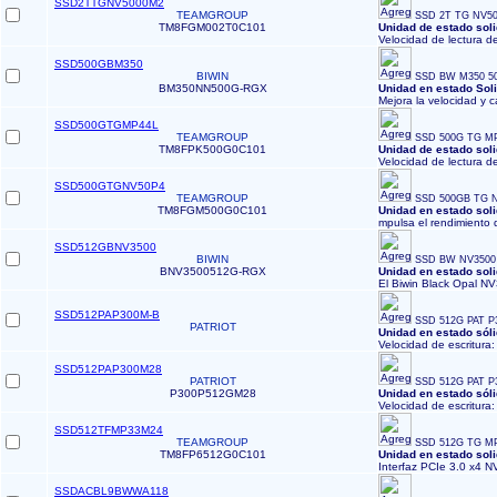
SSD2TTGNV5000M2
TEAMGROUP
SSD 2T TG NV50
TM8FGM002T0C101
Unidad de estado so
Velocidad de lectura d
SSD500GBM350
BIWIN
SSD BW M350 5
BM350NN500G-RGX
Unidad en estado So
Mejora la velocidad y 
SSD500GTGMP44L
TEAMGROUP
SSD 500G TG MP
TM8FPK500G0C101
Unidad de estado so
Velocidad de lectura d
SSD500GTGNV50P4
TEAMGROUP
SSD 500GB TG N
TM8FGM500G0C101
Unidad en estado so
mpulsa el rendimiento 
SSD512GBNV3500
BIWIN
SSD BW NV3500
BNV3500512G-RGX
Unidad en estado sol
El Biwin Black Opal N
SSD512PAP300M-B
SSD 512G PAT P
PATRIOT
Unidad en estado só
Velocidad de escritura:
SSD512PAP300M28
PATRIOT
SSD 512G PAT P
P300P512GM28
Unidad en estado só
Velocidad de escritura:
SSD512TFMP33M24
TEAMGROUP
SSD 512G TG M
TM8FP6512G0C101
Unidad en estado so
Interfaz PCIe 3.0 x4 N
SSDACBL9BWWA118