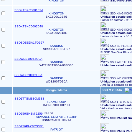
KINGSTON
SSD KING 240G
SSDKTSKC6001024
KINGSTON
SSD KING KC600
SKC600/1024G
Unidad en estado sol
Factor de forma: 2.5", 
SSDKTSKC6002048
KINGSTON
SSD KING KC600
SKC600/2048G
Unidad en estado sol
Factor de forma: 2.5", 
SSDSDSSDA1T0G27
SANDISK
SSD SD PLUS 1T
SDSSDA-1T00-G27
Unidad de estado sól
El SSD SanDisk Plus d
SSDWDS100T3G0A
SANDISK
SSD WD 1TB GR
WDS100T3G0A-00BJG0
Unidad en estado sol
SSDWDS200T5G0A
SANDISK
SSD WD GREEN 
WDS200T5G0A
Unidad en estado sol
Amplía la capacidad d
Código / Marca
SSD M.2 SATA
SSD1TTGMS30M2S3
TEAMGROUP
SSD 1TB TG MS3
TM8PS7001T0C101
Unidad en estado so
Velocidad de escritura
SSD256GHSMI2259
ADVANCE COMPUTER CORP
SSD 256GB SAN
HSNM2SAD3TH021A
SSD256PAXM2S3M1
PATRIOT
SSD 256G PA 