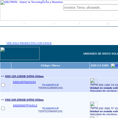
Inicio
Grupo Deltron
Productos
Distribuidores
LO
|
|
|
|
|
VER SOLO PRODUCTOS CON STOCK
UNIDADES DE DISCO SOLI
Código / Marca
SSD 2.5 SATA
==
SSD 120-128GB SATA3 6Gbps
SSD128TGGX2S3
TEAMGROUP
SSD 128G TG GX2
T253X2128G0C101
Unidad en estado sol
Velocidad de escritura 
==
SSD 240-256GB SATA3 6Gbps
SSD256GTFVUCLZ
TEAMGROUP
SSD 256G TF VU
T253TZ256G0C101
Unidad en estado sol
Velocidad de escritura 