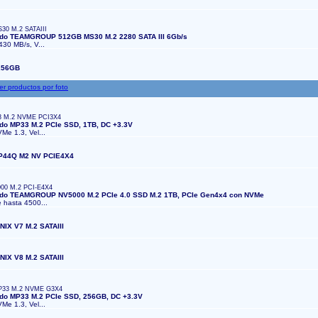
30 M.2 SATAIII
lido TEAMGROUP 512GB MS30 M.2 2280 SATA III 6Gb/s
 430 MB/s, V...
256GB
3 M.2 NVME PCI3X4
ido MP33 M.2 PCIe SSD, 1TB, DC +3.3V
VMe 1.3, Vel...
P44Q M2 NV PCIE4X4
00 M.2 PCI-E4X4
lido TEAMGROUP NV5000 M.2 PCIe 4.0 SSD M.2 1TB, PCIe Gen4x4 con NVMe
e hasta 4500...
IX V7 M.2 SATAIII
IX V8 M.2 SATAIII
P33 M.2 NVME G3X4
lido MP33 M.2 PCIe SSD, 256GB, DC +3.3V
VMe 1.3, Vel...