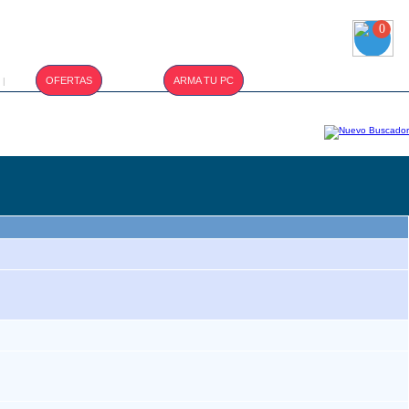
0
T.CAMBIO :
OFERTAS
ARMA TU PC
|
S/. 3.400