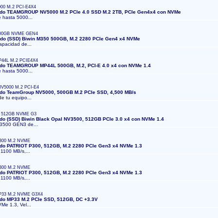
00 M.2 PCI-E4X4
lido TEAMGROUP NV5000 M.2 PCIe 4.0 SSD M.2 2TB, PCIe Gen4x4 con NVMe
e hasta 5000...
00GB NVME GEN4
lido (SSD) Biwin M350 500GB, M.2 2280 PCIe Gen4 x4 NVMe
capacidad de...
44L M.2 PCIE4X4
lido TEAMGROUP MP44L 500GB, M.2, PCI-E 4.0 x4 con NVMe 1.4
e hasta 5000...
V5000 M.2 PCI-E4
lido TeamGroup NV5000, 500GB M.2 PCIe SSD, 4,500 MB/s
de tu equipo...
 512GB NVME G3
ido (SSD) Biwin Black Opal NV3500, 512GB PCIe 3.0 x4 con NVMe 1.4
V3500 GEN3 de...
300 M.2 NVME
lido PATRIOT P300, 512GB, M.2 2280 PCIe Gen3 x4 NVMe 1.3
 1100 MB/s,...
300 M.2 NVME
lido PATRIOT P300, 512GB, M.2 2280 PCIe Gen3 x4 NVMe 1.3
 1100 MB/s,...
P33 M.2 NVME G3X4
lido MP33 M.2 PCIe SSD, 512GB, DC +3.3V
VMe 1.3, Vel...