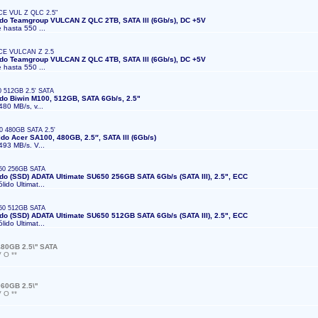
E VUL Z QLC 2.5"
ido Teamgroup VULCAN Z QLC 2TB, SATA lll (6Gb/s), DC +5V
e hasta 550 ...
CE VULCAN Z 2.5
ido Teamgroup VULCAN Z QLC 4TB, SATA lll (6Gb/s), DC +5V
e hasta 550 ...
 512GB 2.5' SATA
ido Biwin M100, 512GB, SATA 6Gb/s, 2.5"
480 MB/s, v...
 480GB SATA 2.5'
do Acer SA100, 480GB, 2.5″, SATA lll (6Gb/s)
 493 MB/s. V...
50 256GB SATA
ido (SSD) ADATA Ultimate SU650 256GB SATA 6Gb/s (SATA III), 2.5", ECC
lido Ultimat...
50 512GB SATA
ido (SSD) ADATA Ultimate SU650 512GB SATA 6Gb/s (SATA III), 2.5", ECC
lido Ultimat...
80GB 2.5\'' SATA
V O **
60GB 2.5\''
V O **