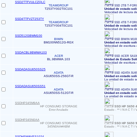
SSD2TTFVULCZQLC
TEAMGROUP
SSD 2TB T-FORC
T253TY002T0C101
Unidad de estado sol
Velocidad de lectura d
SSD4TTFVZT253TY
TEAMGROUP
SSD 4TB T-FOR
T253TY004T0C101
Unidad de estado sol
Velocidad de lectura d
SSD512GBWM100
BIWIN
SSD BIWIN M100
BM100NN512G-RGX
Unidad en estado sol
Velocidad de escritura 
SSDACBL9BWWA103
ACER
SSD ACER SA100
BL.9BWWA.103
Unidad de Estado Soli
Velocidad de escritura
SSDADASU650SS25
ADATA
SSD ADATA SU6
ASU650SS-256GT-R
Unidad en estado sol
La unidad de estado só
SSDADASU650SS51
ADATA
SSD ADATA SU6
ASU650SS-512GT-R
Unidad en estado sol
La unidad de estado só
SSDHP345M9AA
HP CONSUMO STORAGE
SSD HP S650 4
Error Anulado
Estado : ** I N A C T I 
SSDHP345N0AA
HP CONSUMO STORAGE
SSD HP S650 9
345N0AA#ABM
Estado : ** I N A C T I 
SSDHSWAVES1024