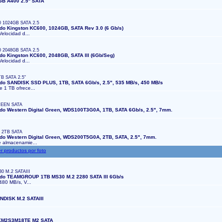
B A400 2.5'' SATA
 1024GB SATA 2.5
ido Kingston KC600, 1024GB, SATA Rev 3.0 (6 Gb/s)
Velocidad d...
 2048GB SATA 2.5
ido Kingston KC600, 2048GB, SATA III (6Gb/Seg)
Velocidad d...
B SATA 2.5"
ido SANDISK SSD PLUS, 1TB, SATA 6Gb/s, 2.5", 535 MB/s, 450 MB/s
e 1 TB ofrece...
EEN SATA
ido Western Digital Green, WDS100T3G0A, 1TB, SATA 6Gb/s, 2.5", 7mm.
2TB SATA
ido Western Digital Green, WDS200T5G0A, 2TB, SATA, 2.5", 7mm.
e almacenamie...
0 M.2 SATAIII
lido TEAMGROUP 1TB MS30 M.2 2280 SATA III 6Gb/s
 480 MB/s, V...
DISK M.2 SATAIII
XM2S3M18TE M2 SATA