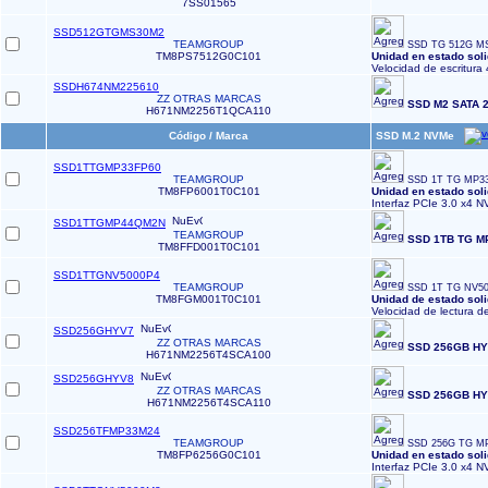
7SS01565
SSD512GTGMS30M2
TEAMGROUP
SSD TG 512G MS
TM8PS7512G0C101
Unidad en estado so
Velocidad de escritura
SSDH674NM225610
ZZ OTRAS MARCAS
SSD M2 SATA 
H671NM2256T1QCA110
Código / Marca
SSD M.2 NVMe
SSD1TTGMP33FP60
TEAMGROUP
SSD 1T TG MP3
TM8FP6001T0C101
Unidad en estado sol
Interfaz PCIe 3.0 x4 N
SSD1TTGMP44QM2N
TEAMGROUP
SSD 1TB TG M
TM8FFD001T0C101
SSD1TTGNV5000P4
TEAMGROUP
SSD 1T TG NV50
TM8FGM001T0C101
Unidad de estado so
Velocidad de lectura d
SSD256GHYV7
ZZ OTRAS MARCAS
SSD 256GB HYN
H671NM2256T4SCA100
SSD256GHYV8
ZZ OTRAS MARCAS
SSD 256GB HYN
H671NM2256T4SCA110
SSD256TFMP33M24
TEAMGROUP
SSD 256G TG M
TM8FP6256G0C101
Unidad en estado so
Interfaz PCIe 3.0 x4 N