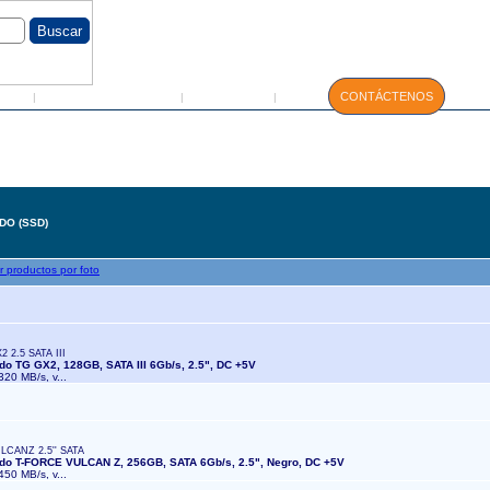
GIN
Servicio Técnico
Manuales
CONTÁCTENOS
|
|
|
DO (SSD)
 2.5 SATA III
ido TG GX2, 128GB, SATA III 6Gb/s, 2.5", DC +5V
320 MB/s, v...
LCANZ 2.5'' SATA
ido T-FORCE VULCAN Z, 256GB, SATA 6Gb/s, 2.5", Negro, DC +5V
450 MB/s, v...