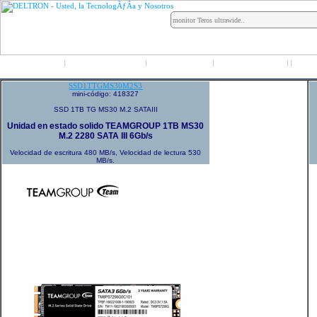
Inicio
Grupo Deltron
Productos
Distribuidores
LO
|
|
|
|
|
SSD1TTGMS30M2S3
mini-código: 418327
SSD 1TB TG MS30 M.2 SATAIII
Unidad en estado solido TEAMGROUP 1TB MS30
M.2 2280 SATA III 6Gb/s
Velocidad de escritura 480 MB/s, Velocidad de lectura 530
MB/s.