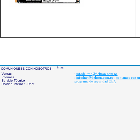
COMUNIQUESE CON NOSOTROS :
Ventas
infodeltron@deltron.com.pe
:
Informes
infodnet@deltron.com.pe
contamos con u
:
:
Servicio Técnico
programa de seguridad OEA
División Internet - Dnet