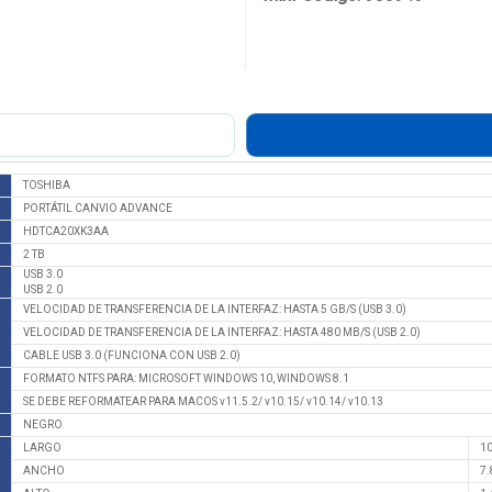
TOSHIBA
PORTÁTIL CANVIO ADVANCE
HDTCA20XK3AA
2 TB
USB 3.0
USB 2.0
VELOCIDAD DE TRANSFERENCIA DE LA INTERFAZ: HASTA 5 GB/S (USB 3.0)
VELOCIDAD DE TRANSFERENCIA DE LA INTERFAZ: HASTA 480 MB/S (USB 2.0)
CABLE USB 3.0 (FUNCIONA CON USB 2.0)
FORMATO NTFS PARA: MICROSOFT WINDOWS 10, WINDOWS 8.1
SE DEBE REFORMATEAR PARA MACOS v11.5.2/ v10.15/ v10.14/ v10.13
NEGRO
LARGO
10
ANCHO
7.