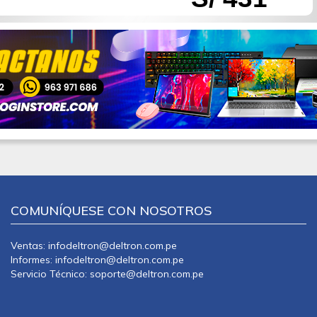
COMUNÍQUESE CON NOSOTROS
Ventas: infodeltron@deltron.com.pe
Informes: infodeltron@deltron.com.pe
Servicio Técnico: soporte@deltron.com.pe