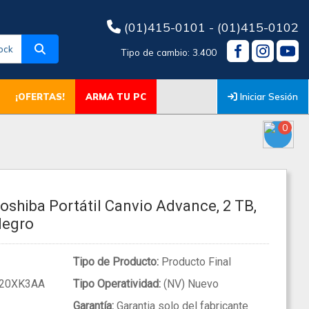
(01)415-0101 - (01)415-0102
ock
Tipo de cambio: 3.400
Iniciar Sesión
¡OFERTAS!
ARMA TU PC
0
oshiba Portátil Canvio Advance, 2 TB,
 Negro
Tipo de Producto:
Producto Final
20XK3AA
Tipo Operatividad:
(NV) Nuevo
Garantía:
Garantia solo del fabricante