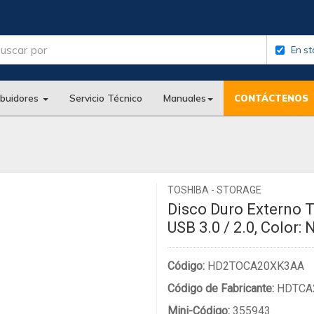
En st
ibuidores
Servicio Técnico
Manuales
CONTÁCTENOS
TOSHIBA - STORAGE
Disco Duro Externo T
USB 3.0 / 2.0, Color:
Código:
HD2TOCA20XK3AA
Código de Fabricante:
HDTCA
Mini-Código:
355943