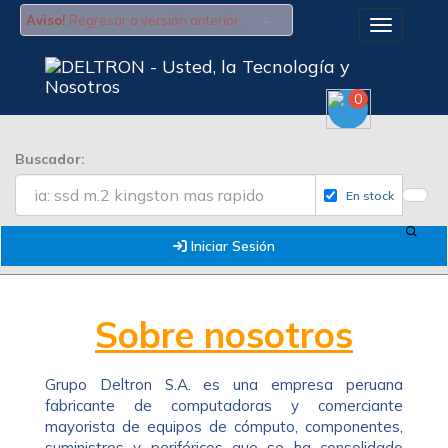
×
Aviso!
Regresar a versión anterior.
Toggle na
0
Buscador:
En stock
Iniciar Sesión
Sobre nosotros
Grupo Deltron S.A. es una empresa peruana
fabricante de computadoras y comerciante
mayorista de equipos de cómputo, componentes,
suministros y periféricos que se ha consolidado