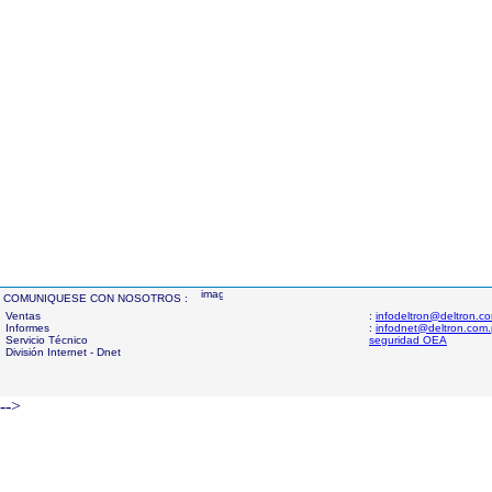
COMUNIQUESE CON NOSOTROS :
Ventas
:
infodeltron@deltron.c
Informes
:
infodnet@deltron.com
Servicio Técnico
seguridad OEA
División Internet - Dnet
-->