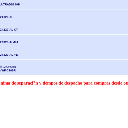
 ULTRADS140M
24120-AL
24220-AL-CY
524320-AL-MA
24420-AL-YE
O WF-C869R
on WF-C869R.
 m?nima de separaci?n y tiempos de despacho para compras desde o