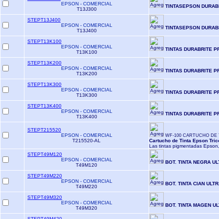
EPSON - COMERCIAL
TINTASEPSON DURAB
T13J300
STEPT13J400
EPSON - COMERCIAL
TINTASEPSON DURAB
T13J400
STEPT13K100
EPSON - COMERCIAL
TINTAS DURABRITE P
T13K100
STEPT13K200
EPSON - COMERCIAL
TINTAS DURABRITE P
T13K200
STEPT13K300
EPSON - COMERCIAL
TINTAS DURABRITE P
T13K300
STEPT13K400
EPSON - COMERCIAL
TINTAS DURABRITE P
T13K400
STEPT215520
EPSON - COMERCIAL
WF-100 CARTUCHO DE T
T215520-AL
Cartucho de Tinta Epson Tri
Las tintas pigmentadas Epson,
STEPT49M120
EPSON - COMERCIAL
BOT. TINTA NEGRA U
T49M120
STEPT49M220
EPSON - COMERCIAL
BOT. TINTA CIAN ULT
T49M220
STEPT49M320
EPSON - COMERCIAL
BOT. TINTA MAGEN U
T49M320
STEPT49M420