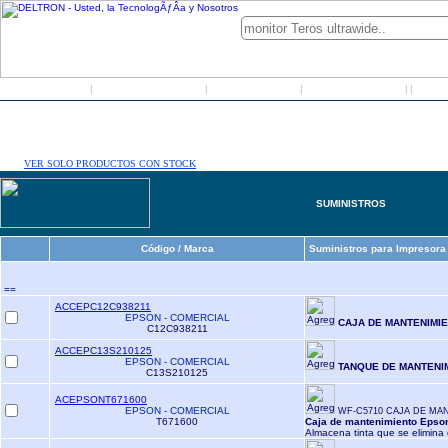
Inicio
Grupo Deltron
Productos
Distribuidores
LO
|
|
|
|
|
VER SOLO PRODUCTOS CON STOCK
SUMINISTROS
Código / Marca
Suministros para Impresora
==
ACCEPC12C938211
EPSON - COMERCIAL
CAJA DE MANTENIMIE
C12C938211
ACCEPC13S210125
EPSON - COMERCIAL
TANQUE DE MANTENI
C13S210125
ACEPSONT671600
EPSON - COMERCIAL
WF-C5710 CAJA DE MA
T671600
Caja de mantenimiento Epson
Almacena tinta que se elimina 