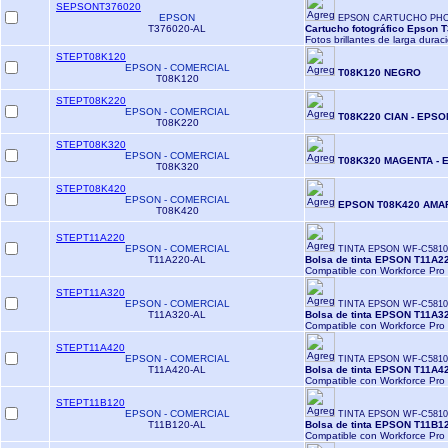
SEPSONT376020
EPSON
EPSON CARTUCHO PHO
T376020-AL
Cartucho fotográfico Epson 
Fotos brillantes de larga durac
STEPT08K120
EPSON - COMERCIAL
T08K120 NEGRO
T08K120
STEPT08K220
EPSON - COMERCIAL
T08K220 CIAN - EPSO
T08K220
STEPT08K320
EPSON - COMERCIAL
T08K320 MAGENTA - 
T08K320
STEPT08K420
EPSON - COMERCIAL
EPSON T08K420 AMAR
T08K420
STEPT11A220
EPSON - COMERCIAL
TINTA EPSON WF-C5810
T11A220-AL
Bolsa de tinta EPSON T11A2
Compatible con Workforce Pro
STEPT11A320
EPSON - COMERCIAL
TINTA EPSON WF-C581
T11A320-AL
Bolsa de tinta EPSON T11A3
Compatible con Workforce Pro
STEPT11A420
EPSON - COMERCIAL
TINTA EPSON WF-C5810
T11A420-AL
Bolsa de tinta EPSON T11A42
Compatible con Workforce Pro
STEPT11B120
EPSON - COMERCIAL
TINTA EPSON WF-C5810
T11B120-AL
Bolsa de tinta EPSON T11B12
Compatible con Workforce Pro