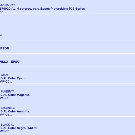
TO PM-525
T376020-AL, 4 colores, para Epson PictureMate 525 Series
ión...
N
EPSON
ILLO - EPSO
 CIAN
20-AL Color Cyan.
 WF-C5...
0 MAGENTA
20-AL Color Magenta.
 WF-C5...
 AMARILLA
0-AL Color Amarilla.
 WF-C5...
 BLACK XL
0-AL Color Negro, 143 ml.
 WF-C5...