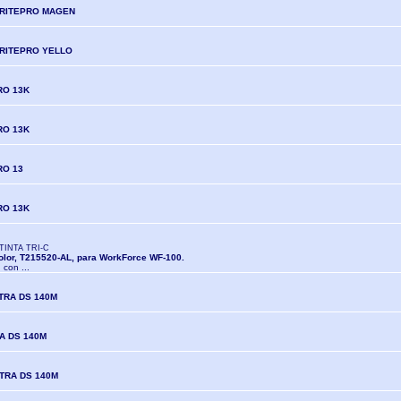
RITEPRO MAGEN
RITEPRO YELLO
RO 13K
RO 13K
RO 13
RO 13K
INTA TRI-C
color, T215520-AL, para WorkForce WF-100.
 con ...
LTRA DS 140M
RA DS 140M
LTRA DS 140M