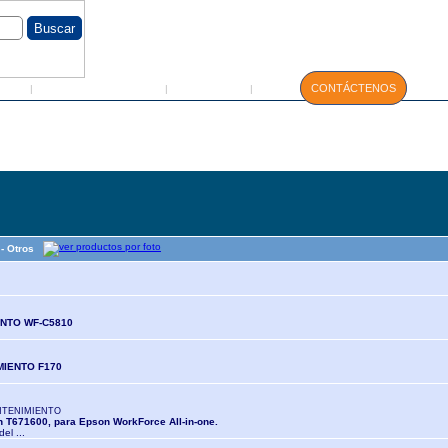
GIN
Servicio Técnico
Manuales
CONTÁCTENOS
|
|
|
 - Otros
NTO WF-C5810
MIENTO F170
NTENIMIENTO
 T671600, para Epson WorkForce All-in-one.
del ...