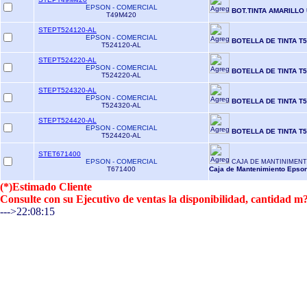
EPSON - COMERCIAL
BOT.TINTA AMARILLO
T49M420
STEPT524120-AL
EPSON - COMERCIAL
BOTELLA DE TINTA T5
T524120-AL
STEPT524220-AL
EPSON - COMERCIAL
BOTELLA DE TINTA T5
T524220-AL
STEPT524320-AL
EPSON - COMERCIAL
BOTELLA DE TINTA T
T524320-AL
STEPT524420-AL
EPSON - COMERCIAL
BOTELLA DE TINTA T5
T524420-AL
STET671400
EPSON - COMERCIAL
CAJA DE MANTINIMENT
T671400
Caja de Mantenimiento Eps
(*)Estimado Cliente
Consulte con su Ejecutivo de ventas la disponibilidad, cantidad
--->22:08:15