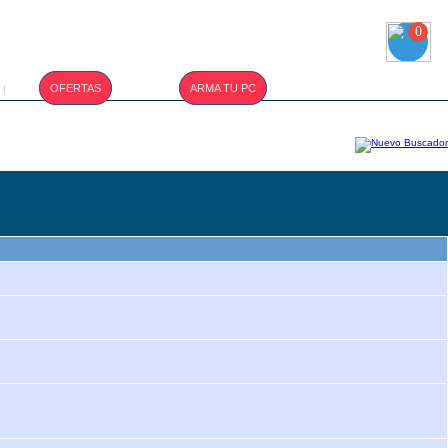
0
T.CAMBIO :
OFERTAS
ARMA TU PC
|
S/. 3.400