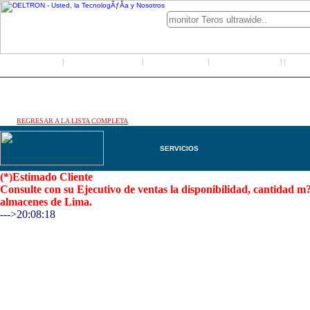
Inicio
Grupo Deltron
Productos
Distribuidores
LO
|
|
|
|
|
REGRESAR A LA LISTA COMPLETA
SERVICIOS
(*)Estimado Cliente
Consulte con su Ejecutivo de ventas la disponibilidad, cantidad 
almacenes de Lima.
--->20:08:18