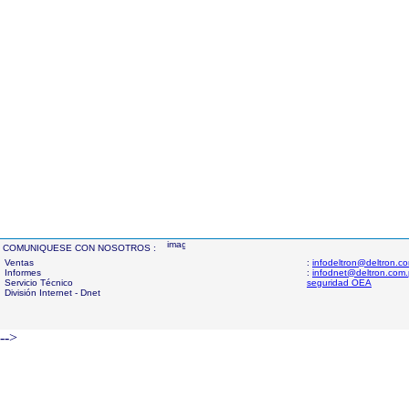
COMUNIQUESE CON NOSOTROS :
Ventas
:
infodeltron@deltron.c
Informes
:
infodnet@deltron.com
Servicio Técnico
seguridad OEA
División Internet - Dnet
-->