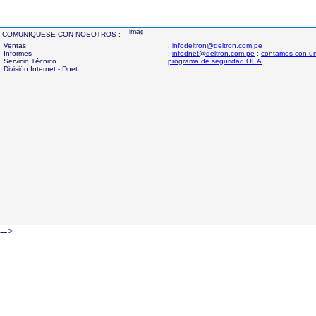
COMUNIQUESE CON NOSOTROS :
Ventas
:
infodeltron@deltron.com.pe
Informes
:
infodnet@deltron.com.pe
:
contamos con u
Servicio Técnico
programa de seguridad OEA
División Internet - Dnet
-->