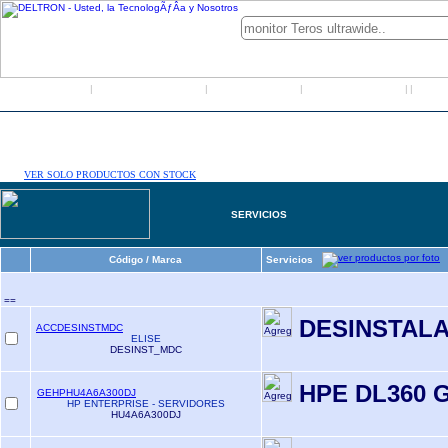
Inicio
Grupo Deltron
Productos
Distribuidores
LO
|
|
|
|
|
VER SOLO PRODUCTOS CON STOCK
SERVICIOS
Código / Marca
Servicios
==
DESINSTALA
ACCDESINSTMDC
ELISE
DESINST_MDC
HPE DL360 
GEHPHU4A6A300DJ
HP ENTERPRISE - SERVIDORES
HU4A6A300DJ