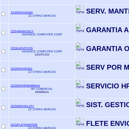
SERV. MANT
ZXSERV026384
ZZ OTRAS MARCAS
GARANTIA A
ZZGARAM-OS1Y
ADVANCE COMPUTER CORP
GARANTIA O
ZZGEADVPCOS
ADVANCE COMPUTER CORP
ADVPCOS
SERV POR 
ZZSERV035361
ZZ OTRAS MARCAS
SERVICIO H
ZZSERVHPN0W98AA
HP COMERCIAL
N0W98AA
SIST. GEST
ZZZSERVGILAT1
ZZ OTRAS MARCAS
FLETE ENVI
ZZZZFLETEMATERI
ZZ OTRAS MARCAS