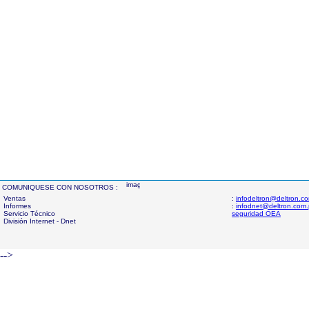
COMUNIQUESE CON NOSOTROS :
Ventas
:
infodeltron@deltron.c
Informes
:
infodnet@deltron.com
Servicio Técnico
seguridad OEA
División Internet - Dnet
-->