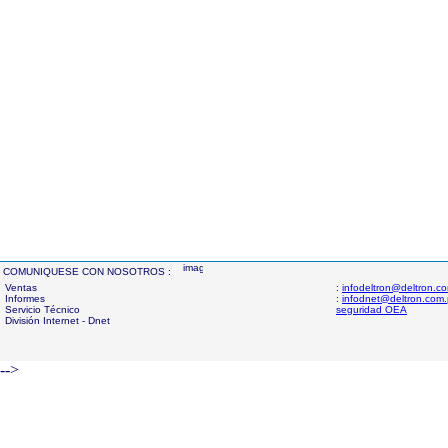
COMUNIQUESE CON NOSOTROS :
Ventas
:
infodeltron@deltron.c
Informes
:
infodnet@deltron.com
Servicio Técnico
seguridad OEA
División Internet - Dnet
-->