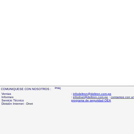
COMUNIQUESE CON NOSOTROS :
Ventas
:
infodeltron@deltron.com.pe
Informes
:
infodnet@deltron.com.pe
:
contamos con u
Servicio Técnico
programa de seguridad OEA
División Internet - Dnet