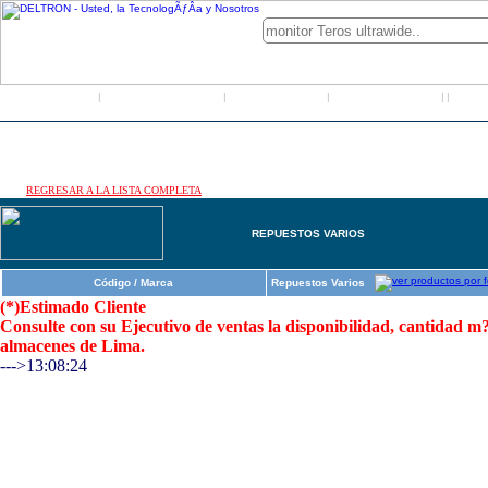
Inicio
Grupo Deltron
Productos
Distribuidores
LO
|
|
|
|
|
REGRESAR A LA LISTA COMPLETA
REPUESTOS VARIOS
Código / Marca
Repuestos Varios
(*)Estimado Cliente
Consulte con su Ejecutivo de ventas la disponibilidad, cantidad 
almacenes de Lima.
--->13:08:24