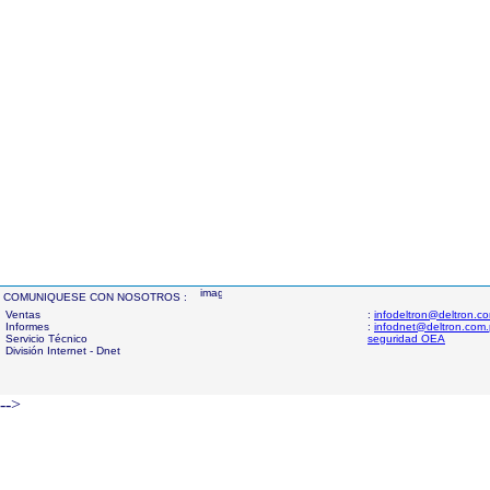
COMUNIQUESE CON NOSOTROS :
Ventas
:
infodeltron@deltron.c
Informes
:
infodnet@deltron.com
Servicio Técnico
seguridad OEA
División Internet - Dnet
-->