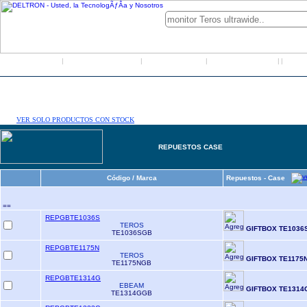
Inicio
Grupo Deltron
Productos
Distribuidores
LO
|
|
|
|
|
VER SOLO PRODUCTOS CON STOCK
REPUESTOS CASE
Código / Marca
Repuestos - Case
==
REPGBTE1036S
TEROS
GIFTBOX TE1036
TE1036SGB
REPGBTE1175N
TEROS
GIFTBOX TE1175
TE1175NGB
REPGBTE1314G
EBEAM
GIFTBOX TE1314
TE1314GGB