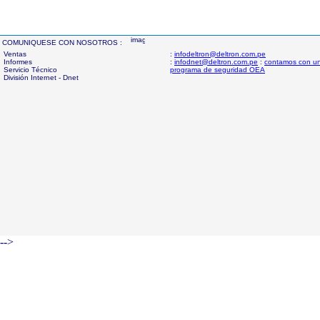
COMUNIQUESE CON NOSOTROS :
Ventas
:
infodeltron@deltron.com.pe
Informes
:
infodnet@deltron.com.pe
:
contamos con u
Servicio Técnico
programa de seguridad OEA
División Internet - Dnet
-->