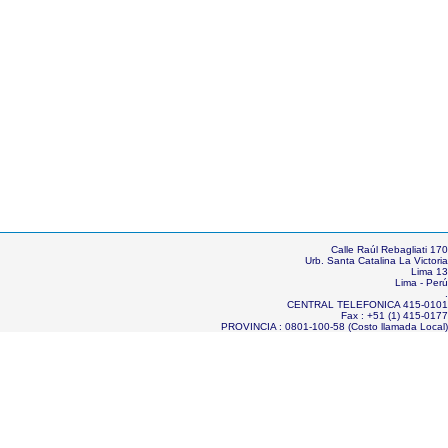
Calle Raúl Rebagliati 170
Urb. Santa Catalina La Victoria
Lima 13
Lima - Perú
.
CENTRAL TELEFONICA 415-0101
Fax : +51 (1) 415-0177
PROVINCIA : 0801-100-58 (Costo llamada Local)