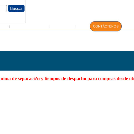
GIN
Servicio Técnico
Manuales
CONTÁCTENOS
|
|
|
E
 m?nima de separaci?n y tiempos de despacho para compras desde o