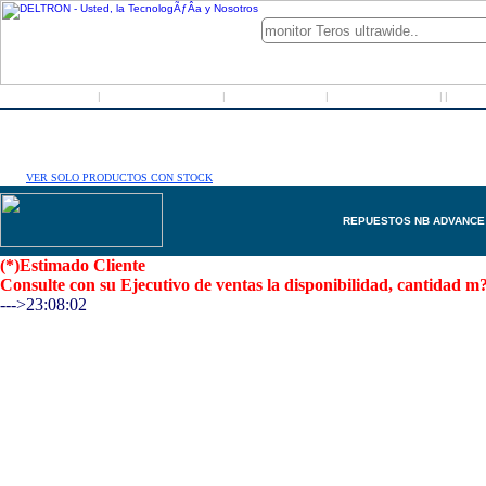
Inicio
Grupo Deltron
Productos
Distribuidores
LO
|
|
|
|
|
VER SOLO PRODUCTOS CON STOCK
REPUESTOS NB ADVANC
(*)Estimado Cliente
Consulte con su Ejecutivo de ventas la disponibilidad, cantidad
--->23:08:02