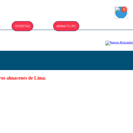
0
T.CAMBIO :
OFERTAS
ARMA TU PC
|
S/. 3.400
tros almacenes de Lima.