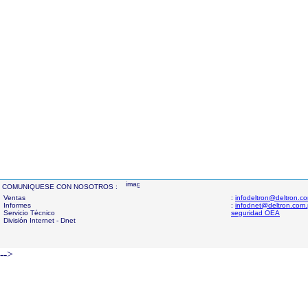
COMUNIQUESE CON NOSOTROS :
Ventas
:
infodeltron@deltron.c
Informes
:
infodnet@deltron.com
Servicio Técnico
seguridad OEA
División Internet - Dnet
-->