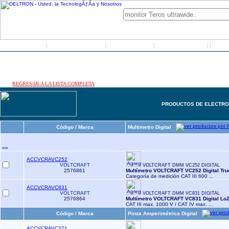
Inicio
Grupo Deltron
Productos
Distribuidores
LO
|
|
|
|
|
REGRESAR A LA LISTA COMPLETA
PRODUCTOS DE ELECTRO
Código / Marca
Multimetro Digital
==
ACCVCRAVC252
VOLTCRAFT
VOLTCRAFT DMM VC252 DIGITAL
2576861
Multímetro VOLTCRAFT VC252 Digital True
Categoría de medición CAT III 600 ...
ACCVCRAVC831
VOLTCRAFT
VOLTCRAFT DMM VC831 DIGITAL
2576864
Multímetro VOLTCRAFT VC831 Digital LoZ 
CAT III max. 1000 V / CAT IV max. ...
Código / Marca
Pinza Amperimétrica Digital
ACCVCRAVC371