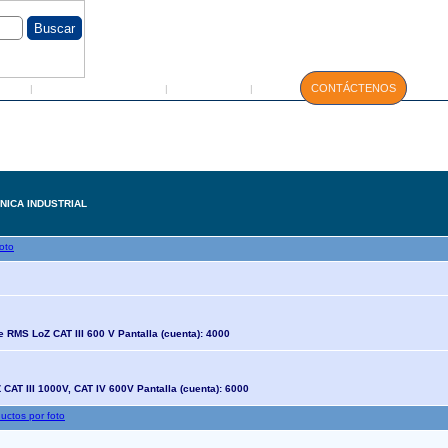
GIN
Servicio Técnico
Manuales
CONTÁCTENOS
|
|
|
NICA INDUSTRIAL
 RMS LoZ CAT III 600 V Pantalla (cuenta): 4000
CAT III 1000V, CAT IV 600V Pantalla (cuenta): 6000