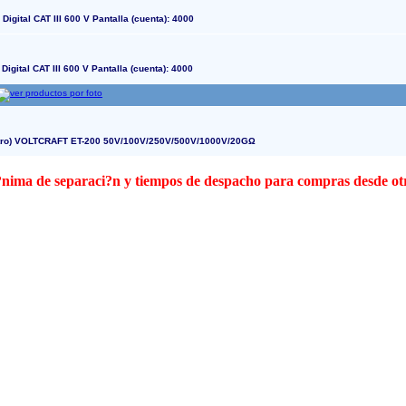
gital CAT III 600 V Pantalla (cuenta): 4000
gital CAT III 600 V Pantalla (cuenta): 4000
metro) VOLTCRAFT ET-200 50V/100V/250V/500V/1000V/20GΩ
 m?nima de separaci?n y tiempos de despacho para compras desde o