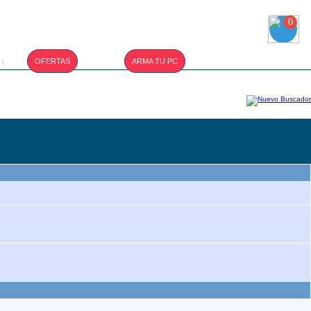
0
T.CAMBIO :
OFERTAS
ARMA TU PC
|
S/. 3.410