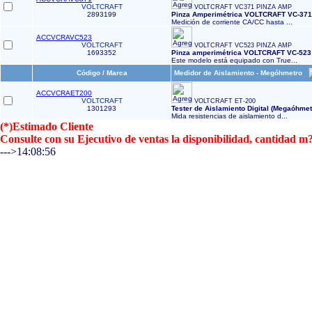
VOLTCRAFT
VOLTCRAFT VC371 PINZA AMP
2893199
Pinza Amperimétrica VOLTCRAFT VC-371 Di
Medición de corriente CA/CC hasta ...
ACCVCRAVC523
VOLTCRAFT
VOLTCRAFT VC523 PINZA AMP
1693352
Pinza amperimétrica VOLTCRAFT VC-523 Di
Este modelo está equipado con True...
Código / Marca
Medidor de Aislamiento - Megóhmetro
ACCVCRAET200
VOLTCRAFT
VOLTCRAFT ET-200
1301293
Tester de Aislamiento Digital (Megaóh
Mida resistencias de aislamiento d...
(*)Estimado Cliente
Consulte con su Ejecutivo de ventas la disponibilidad, cantidad
--->14:08:56