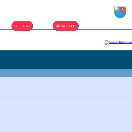
0
T.CAMBIO :
OFERTAS
ARMA TU PC
|
S/. 3.400