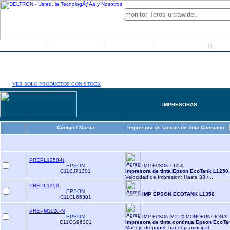
Inicio
Grupo Deltron
Productos
Distribuidores
LO
|
|
|
|
|
VER SOLO PRODUCTOS CON STOCK
IMPRESORAS
Código / Marca
Impresora de tanque de tinta Consumo
==
PREPL1250-N
EPSON
IMP EPSON L1250
C11CJ71301
Impresora de tinta Epson EcoTank L1250,
Velocidad de Impresion: Hasta 33 /...
PREPL1350
EPSON
IMP EPSON ECOTANK L1350
C11CL65301
PREPM1120-N
EPSON
IMP EPSON M1120 MONOFUNCIONAL
C11CG96301
Impresora de tinta continua Epson EcoTa
Manejo de papel: bandeja principal...