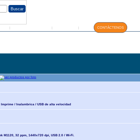
GIN
Servicio Técnico
Manuales
CONTÁCTENOS
|
|
|
 Imprime / Inalambrica / USB de alta velocidad
nk M1120, 32 ppm, 1440x720 dpi, USB 2.0 / Wi-Fi.