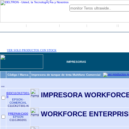
Inicio
Grupo Deltron
Productos
Distribuidores
LO
|
|
|
|
|
VER SOLO PRODUCTOS CON STOCK
IMPRESORAS
Código / Marca
Impresora de tanque de tinta Multifunc Comercial
==
IMPRESORA WORKFORCE
BIDC11CK27301-
N
EPSON -
COMERCIAL
C11CK27301-N
WORKFORCE ENTERPRISE
PREPAM-C400
EPSON
C11CJ93201