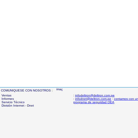
COMUNIQUESE CON NOSOTROS :
Ventas
:
infodeltron@deltron.com.pe
Informes
:
infodnet@deltron.com.pe
:
contamos con u
Servicio Técnico
programa de seguridad OEA
División Internet - Dnet