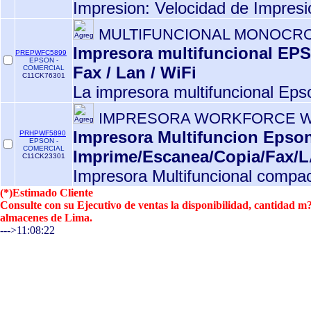
Impresion: Velocidad de Impresi
MULTIFUNCIONAL MONOCRO
Impresora multifuncional EPS
PREPWFC5899
EPSON -
Fax / Lan / WiFi
COMERCIAL
C11CK76301
La impresora multifuncional Eps
IMPRESORA WORKFORCE W
Impresora Multifuncion Eps
PRHPWF5890
EPSON -
COMERCIAL
Imprime/Escanea/Copia/Fax/
C11CK23301
Impresora Multifuncional compac
(*)Estimado Cliente
Consulte con su Ejecutivo de ventas la disponibilidad, cantidad 
almacenes de Lima.
--->11:08:22