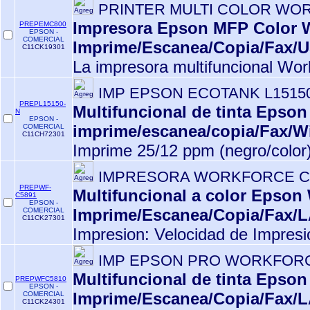
PRINTER MULTI COLOR WO
Impresora Epson MFP Color 
PREPEMC800
EPSON -
COMERCIAL
Imprime/Escanea/Copia/Fax
C11CK19301
La impresora multifuncional Wor
IMP EPSON ECOTANK L1515
PREPL15150-
Multifuncional de tinta Epso
N
EPSON -
imprime/escanea/copia/Fax/W
COMERCIAL
C11CH72301
Imprime 25/12 ppm (negro/color)
IMPRESORA WORKFORCE C
PREPWF-
Multifuncional a color Epso
C5891
EPSON -
Imprime/Escanea/Copia/Fax/
COMERCIAL
C11CK27301
Impresion: Velocidad de Impresi
IMP EPSON PRO WORKFORC
Multifuncional de tinta Epso
PREPWFC5810
EPSON -
Imprime/Escanea/Copia/Fax/
COMERCIAL
C11CK24301