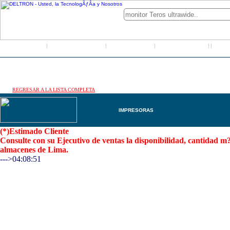
Inicio
Grupo Deltron
Productos
Distribuidores
LO
|
|
|
|
|
REGRESAR A LA LISTA COMPLETA
IMPRESORAS
(*)Estimado Cliente
Consulte con su Ejecutivo de ventas la disponibilidad, cantidad 
almacenes de Lima.
--->04:08:51