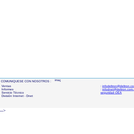
COMUNIQUESE CON NOSOTROS :
Ventas
:
infodeltron@deltron.c
Informes
:
infodnet@deltron.com
Servicio Técnico
seguridad OEA
División Internet - Dnet
-->