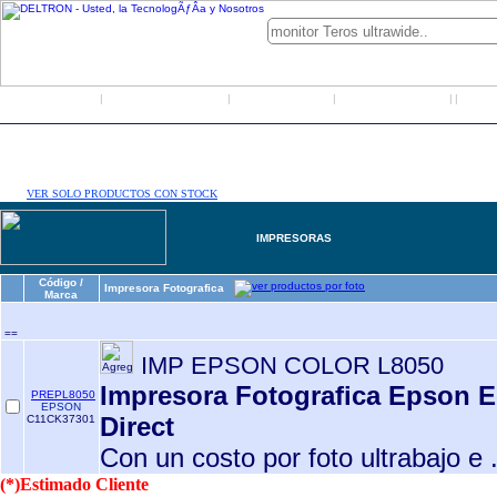
Inicio
Grupo Deltron
Productos
Distribuidores
LO
|
|
|
|
|
VER SOLO PRODUCTOS CON STOCK
IMPRESORAS
Código /
Impresora Fotografica
Marca
==
IMP EPSON COLOR L8050
Impresora Fotografica Epson E
PREPL8050
EPSON
Direct
C11CK37301
Con un costo por foto ultrabajo e 
(*)Estimado Cliente