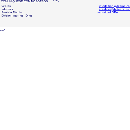
COMUNIQUESE CON NOSOTROS :
Ventas
:
infodeltron@deltron.c
Informes
:
infodnet@deltron.com
Servicio Técnico
seguridad OEA
División Internet - Dnet
-->