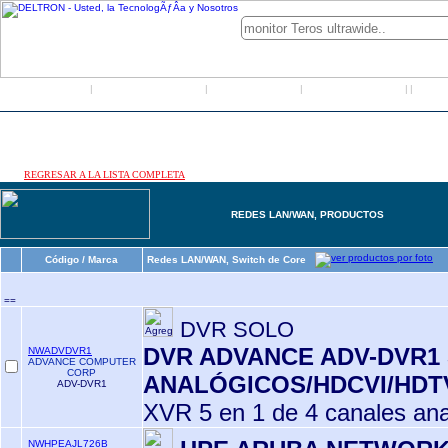
Inicio
Grupo Deltron
Productos
Distribuidores
LO
|
|
|
|
|
REGRESAR A LA LISTA COMPLETA
REDES LAN/WAN, PRODUCTOS
Código / Marca
Redes LAN/WAN, Switch de Core
==
DVR SOLO
DVR ADVANCE ADV-DVR1 
NWADVDVR1
ADVANCE COMPUTER
CORP
ANALÓGICOS/HDCVI/HDTV
ADV-DVR1
XVR 5 en 1 de 4 canales ana
NWHPEAJL726B