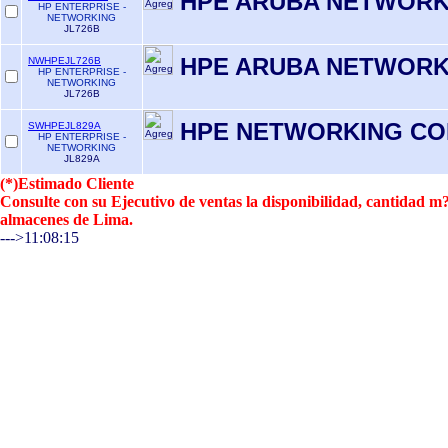
HPE ARUBA NETWORKI
HP ENTERPRISE -
NETWORKING
JL726B
HPE ARUBA NETWORKI
NWHPEJL726B
HP ENTERPRISE -
NETWORKING
JL726B
HPE NETWORKING C
SWHPEJL829A
HP ENTERPRISE -
NETWORKING
JL829A
(*)Estimado Cliente
Consulte con su Ejecutivo de ventas la disponibilidad, cantidad 
almacenes de Lima.
--->11:08:15