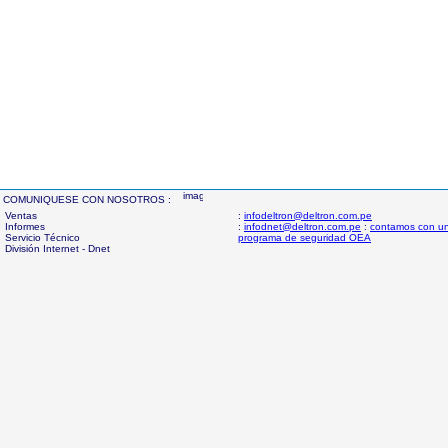
COMUNIQUESE CON NOSOTROS :
Ventas
:
infodeltron@deltron.com.pe
Informes
:
infodnet@deltron.com.pe
:
contamos con u
Servicio Técnico
programa de seguridad OEA
División Internet - Dnet