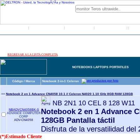
Inicio
Grupo Deltron
Productos
Distribuidores
LO
|
|
|
|
|
REGRESAR A LA LISTA COMPLETA
NOTEBOOKS LAPTOPS PORTATILES
Código / Marca
Notebook 2-in-1 Celeron
==
Notebook 2 en 1 Advance CN4058 10.1 // Celeron N4020 1.10 GHz 8GB RAM 128GB
NB 2N1 10 CEL 8 128 W11
Notebook 2 en 1 Advance C
NBADVCN4058BK-S
ADVANCE COMPUTER
CORP
128GB Pantalla táctil
ADV-CN4058
Disfruta de la versatilidad del 
(*)Estimado Cliente