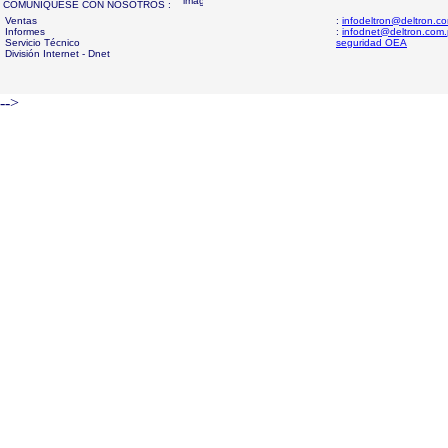
COMUNIQUESE CON NOSOTROS :
Ventas
:
infodeltron@deltron.c
Informes
:
infodnet@deltron.com
Servicio Técnico
seguridad OEA
División Internet - Dnet
-->