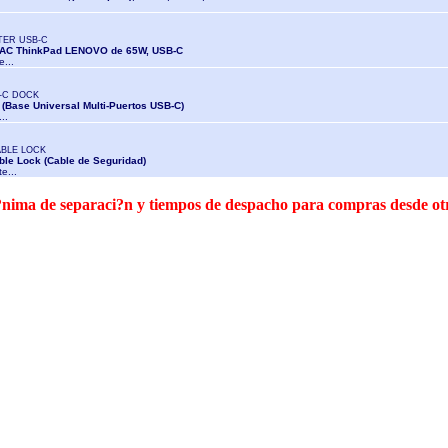
TER USB-C
o AC ThinkPad LENOVO de 65W, USB-C
e...
-C DOCK
(Base Universal Multi-Puertos USB-C)
...
ABLE LOCK
ble Lock (Cable de Seguridad)
te...
 m?nima de separaci?n y tiempos de despacho para compras desde o