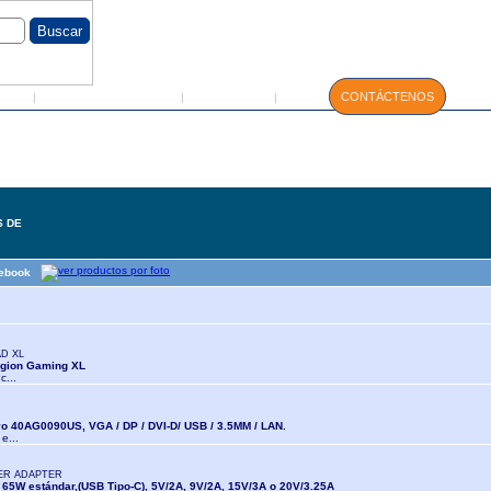
GIN
Servicio Técnico
Manuales
CONTÁCTENOS
|
|
|
S DE
tebook
D XL
egion Gaming XL
c...
o 40AG0090US, VGA / DP / DVI-D/ USB / 3.5MM / LAN.
 e...
ER ADAPTER
 65W estándar,(USB Tipo-C), 5V/2A, 9V/2A, 15V/3A o 20V/3.25A