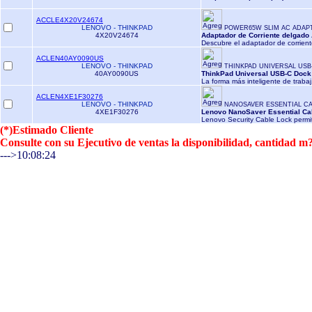
ACCLE4X20V24674
LENOVO - THINKPAD
POWER65W SLIM AC ADAP
4X20V24674
Adaptador de Corriente delgad
Descubre el adaptador de corrient
ACLEN40AY0090US
LENOVO - THINKPAD
THINKPAD UNIVERSAL USB
40AY0090US
ThinkPad Universal USB-C Dock 
La forma más inteligente de trabaj
ACLEN4XE1F30276
LENOVO - THINKPAD
NANOSAVER ESSENTIAL C
4XE1F30276
Lenovo NanoSaver Essential Ca
Lenovo Security Cable Lock permi
(*)Estimado Cliente
Consulte con su Ejecutivo de ventas la disponibilidad, cantidad
--->10:08:24