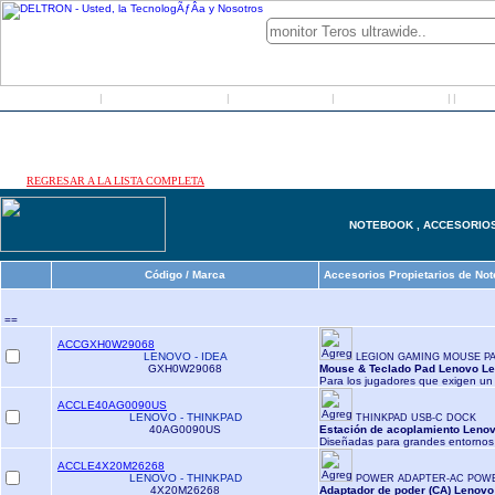
Inicio
Grupo Deltron
Productos
Distribuidores
LO
|
|
|
|
|
REGRESAR A LA LISTA COMPLETA
NOTEBOOK , ACCESORIO
Código / Marca
Accesorios Propietarios de No
==
ACCGXH0W29068
LENOVO - IDEA
LEGION GAMING MOUSE PA
GXH0W29068
Mouse & Teclado Pad Lenovo L
Para los jugadores que exigen un 
ACCLE40AG0090US
LENOVO - THINKPAD
THINKPAD USB-C DOCK
40AG0090US
Estación de acoplamiento Lenov
Diseñadas para grandes entornos
ACCLE4X20M26268
LENOVO - THINKPAD
POWER ADAPTER-AC POW
4X20M26268
Adaptador de poder (CA) Lenovo