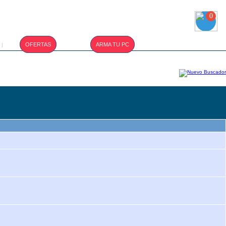
0
T.CAMBIO :
OFERTAS
ARMA TU PC
|
S/. 3.400