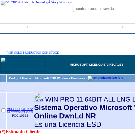
Inicio
Grupo Deltron
Productos
Distribuidores
LO
|
|
|
|
|
VER SOLO PRODUCTOS CON STOCK
MICROSOFT, LICENCIAS VIRTUALES
Código / Marca
Microsoft ESD Windows Business
==
WIN PRO 11 64BIT ALL LNG 
Sistema Operativo Microsoft
MSESDFQC10572
MICROSOFT OEM
Online DwnLd NR
FQC-10572
Es una Licencia ESD
(*)Estimado Cliente