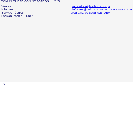
COMUNIQUESE CON NOSOTROS :
Ventas
:
infodeltron@deltron.com.pe
Informes
:
infodnet@deltron.com.pe
:
contamos con u
Servicio Técnico
programa de seguridad OEA
División Internet - Dnet
-->