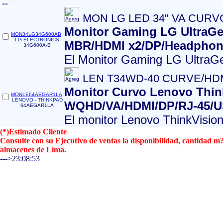
==
MON LG LED 34" VA CURV
Monitor Gaming LG UltraG
MON34LG34G600AB
LG ELECTRONICS
MBR/HDMI x2/DP/Headphon
34G600A-B
El Monitor Gaming LG UltraGe
LEN T34WD-40 CURVE/HD
Monitor Curvo Lenovo Thi
MONLE64AEGAR1LA
LENOVO - THINKPAD
WQHD/VA/HDMI/DP/RJ-45/
64AEGAR1LA
El monitor Lenovo ThinkVisio
(*)Estimado Cliente
Consulte con su Ejecutivo de ventas la disponibilidad, cantidad 
almacenes de Lima.
--->23:08:53