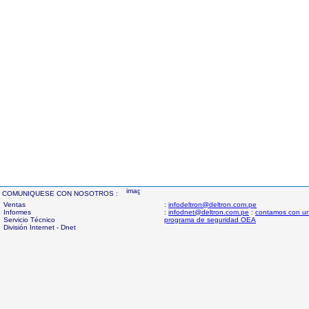
COMUNIQUESE CON NOSOTROS :
Ventas
:
infodeltron@deltron.com.pe
Informes
:
infodnet@deltron.com.pe
:
contamos con u
Servicio Técnico
programa de seguridad OEA
División Internet - Dnet