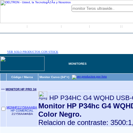
Inicio
Grupo Deltron
Productos
Distribuidores
LO
|
|
|
|
|
VER SOLO PRODUCTOS CON STOCK
MONITORES
Código / Marca
Monitor Curvo (34"+)
==
MONITOR HP PRO 34
HP P34HC G4 WQHD USB
Monitor HP P34hc G4 WQHD
MONHP21Y56AAABA
HP COMERCIAL
Color Negro.
21Y56AA#ABA
Relacion de contraste: 3500:1,