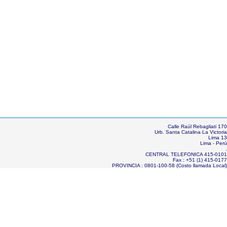
Calle Raúl Rebagliati 170
Urb. Santa Catalina La Victoria
Lima 13
Lima - Perú
.
CENTRAL TELEFONICA 415-0101
Fax : +51 (1) 415-0177
PROVINCIA : 0801-100-58 (Costo llamada Local)