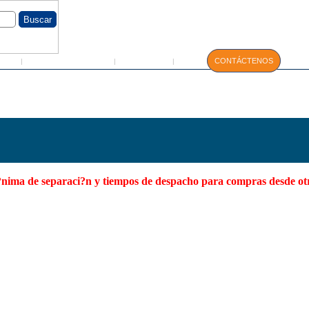
GIN
Servicio Técnico
Manuales
CONTÁCTENOS
|
|
|
S
 m?nima de separaci?n y tiempos de despacho para compras desde o