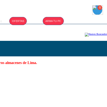
0
T.CAMBIO :
OFERTAS
ARMA TU PC
|
S/. 3.400
tros almacenes de Lima.