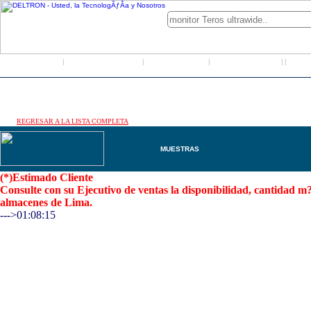
Inicio
Grupo Deltron
Productos
Distribuidores
LO
|
|
|
|
|
REGRESAR A LA LISTA COMPLETA
MUESTRAS
(*)Estimado Cliente
Consulte con su Ejecutivo de ventas la disponibilidad, cantidad 
almacenes de Lima.
--->01:08:15