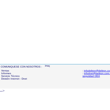
COMUNIQUESE CON NOSOTROS :
Ventas
:
infodeltron@deltron.c
Informes
:
infodnet@deltron.com
Servicio Técnico
seguridad OEA
División Internet - Dnet
-->