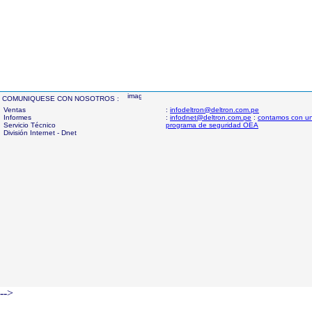
COMUNIQUESE CON NOSOTROS :
Ventas
:
infodeltron@deltron.com.pe
Informes
:
infodnet@deltron.com.pe
:
contamos con u
Servicio Técnico
programa de seguridad OEA
División Internet - Dnet
-->