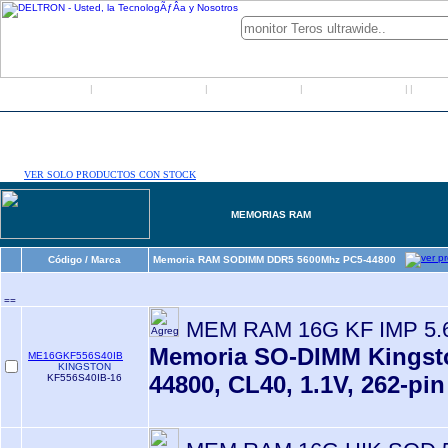
Inicio
Grupo Deltron
Productos
Distribuidores
LO
|
|
|
|
|
VER SOLO PRODUCTOS CON STOCK
MEMORIAS RAM
Código / Marca
Memoria RAM SODIMM DDR5 5600Mhz PC5-44800
==
MEM RAM 16G KF IMP 5.
Memoria SO-DIMM Kingsto
ME16GKF556S40IB
KINGSTON
44800, CL40, 1.1V, 262-pi
KF556S40IB-16