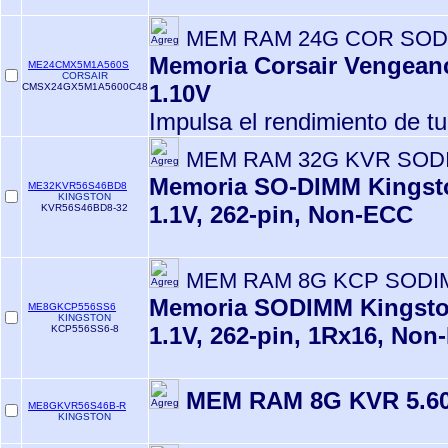
MEM RAM 24G COR SOD
Memoria Corsair Vengean
ME24CMX5M1A560S
CORSAIR
1.10V
CMSX24GX5M1A5600C48
Impulsa el rendimiento de tu
MEM RAM 32G KVR SOD
Memoria SO-DIMM Kingsto
ME32KVR56S46BD8
KINGSTON
1.1V, 262-pin, Non-ECC
KVR56S46BD8-32
MEM RAM 8G KCP SODIM
Memoria SODIMM Kingsto
ME8GKCP556SS6
KINGSTON
1.1V, 262-pin, 1Rx16, No
KCP556SS6-8
MEM RAM 8G KVR 5.6
ME8GKVR56S46B-R
KINGSTON