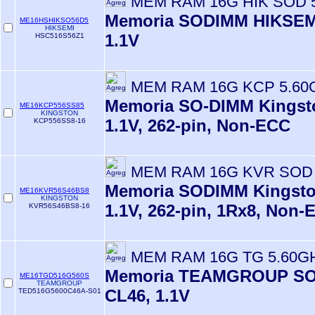
MEM RAM 16G HIK SOD 
Memoria SODIMM HIKSEMI
ME16HSHIKSO56D5
HIKSEMI
1.1V
HSC516S56Z1
MEM RAM 16G KCP 5.60
Memoria SO-DIMM Kingsto
ME16KCP556SS85
KINGSTON
1.1V, 262-pin, Non-ECC
KCP556SS8-16
MEM RAM 16G KVR SOD 
Memoria SODIMM Kingsto
ME16KVR56S46BS8
KINGSTON
1.1V, 262-pin, 1Rx8, Non
KVR56S46BS8-16
MEM RAM 16G TG 5.60G
Memoria TEAMGROUP SO-
ME16TGD516G560S
TEAMGROUP
CL46, 1.1V
TED516G5600C46A-S01