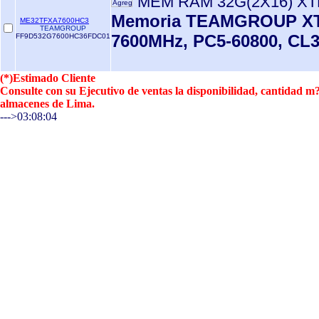
MEM RAM 32G(2X16) XT
Memoria TEAMGROUP XT
ME32TFXA7600HC3
TEAMGROUP
7600MHz, PC5-60800, CL3
FF9D532G7600HC36FDC01
(*)Estimado Cliente
Consulte con su Ejecutivo de ventas la disponibilidad, cantidad 
almacenes de Lima.
--->03:08:04