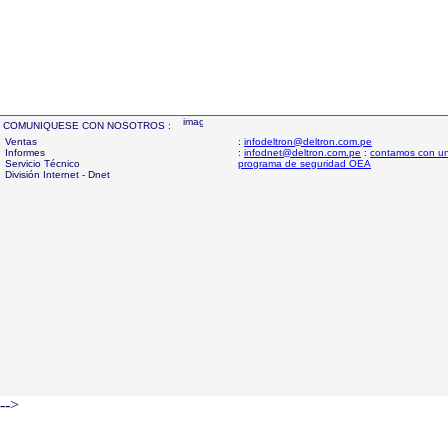
COMUNIQUESE CON NOSOTROS :
Ventas
:
infodeltron@deltron.com.pe
Informes
:
infodnet@deltron.com.pe
:
contamos con u
Servicio Técnico
programa de seguridad OEA
División Internet - Dnet
-->