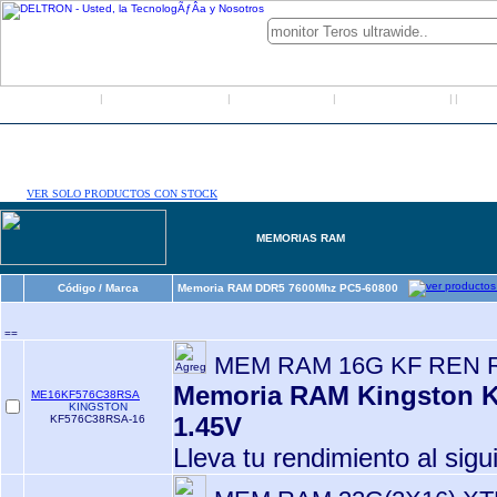
Inicio
Grupo Deltron
Productos
Distribuidores
LO
|
|
|
|
|
VER SOLO PRODUCTOS CON STOCK
MEMORIAS RAM
Código / Marca
Memoria RAM DDR5 7600Mhz PC5-60800
==
MEM RAM 16G KF REN R
Memoria RAM Kingston K
ME16KF576C38RSA
KINGSTON
1.45V
KF576C38RSA-16
Lleva tu rendimiento al sigu