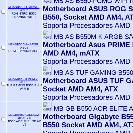
MB AS B550-FGMG WIFI II
Motherboard ASUS ROG ST
MBASB550FGMGWF2
ASUS
ROG STRIX B550-
B550, Socket AMD AM4, A
FGAMING WIFI II
Soporta Procesadores AMD 
MB AS B550M-K ARGB S/
Motherboard Asus PRIME 
MBASB550M-KARGB
ASUS
AMD AM4, mATX
PRIME B550M-K ARGB
Soporta Procesadores AMD 
MB AS TUF GAMING B55
Motherboard ASUS TUF GA
MBASB550TFPLWF2
ASUS
TUF GAMING B550-PLUS
Socket AMD AM4, ATX
WIFI II
Soporta Procesadores AMD 
MB GB B550 AOR ELITE 
Motherboard Gigabyte B55
MBGBB550AOELAX2
GIGABYTE
B550 AORUS ELITE AX
B550 Socket AMD AM4, A
V2