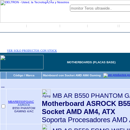
Inicio
Grupo Deltron
Productos
Distribuidores
LO
|
|
|
|
|
VER SOLO PRODUCTOS CON STOCK
MOTHERBOARDS (PLACAS BASE)
Código / Marca
Mainboard con Socket AMD AM4 Gaming
==
MB AR B550 PHANTOM G
Motherboard ASROCK B550
MBARB550PG4AC
ASROCK
B550 PHANTOM
Socket AMD AM4, ATX
GAMING 4/AC
Soporta Procesadores AMD