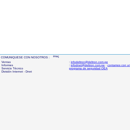
COMUNIQUESE CON NOSOTROS :
Ventas
:
infodeltron@deltron.com.pe
Informes
:
infodnet@deltron.com.pe
:
contamos con u
Servicio Técnico
programa de seguridad OEA
División Internet - Dnet