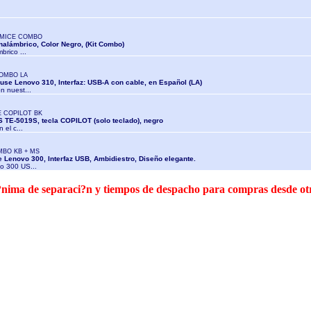
 MICE COMBO
nalámbrico, Color Negro, (Kit Combo)
brico ...
COMBO LA
use Lenovo 310, Interfaz: USB-A con cable, en Español (LA)
n nuest...
 COPILOT BK
 TE-5019S, tecla COPILOT (solo teclado), negro
 el c...
MBO KB + MS
 Lenovo 300, Interfaz USB, Ambidiestro, Diseño elegante.
vo 300 US...
 m?nima de separaci?n y tiempos de despacho para compras desde o