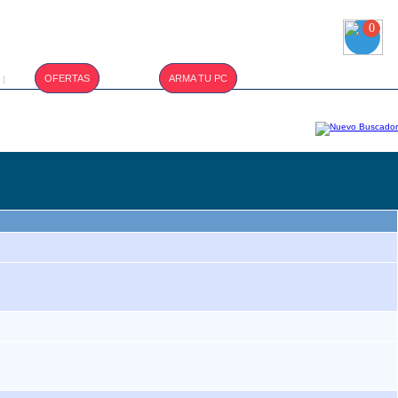
0
T.CAMBIO :
OFERTAS
ARMA TU PC
|
S/. 3.410