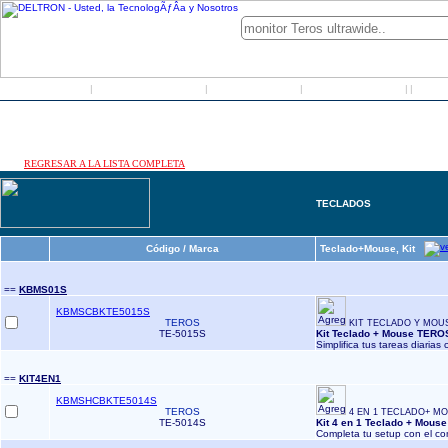
Inicio
Grupo Deltron
Productos
Distribuidores
LO
|
|
|
|
|
REGRESAR A LA LISTA COMPLETA
TECLADOS
Código / Marca
Teclado+Mouse, Kit
==
KBMS01S
KBMSCBKTE5015S
TEROS
KIT TECLADO Y MOU
TE-5015S
Kit Teclado + Mouse TERO
Simplifica tus tareas diarias 
==
KIT4EN1
KBMSHCBKTE5014S
TEROS
4 EN 1 TECLADO+ M
TE-5014S
Kit 4 en 1 Teclado + Mou
Completa tu setup con el c