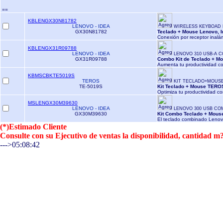
==
KBLENGX30N81782
LENOVO - IDEA
WIRELESS KEYBOAD
GX30N81782
Teclado + Mouse Lenovo, I
Conexión por receptor inalám
KBLENGX31R09788
LENOVO - IDEA
LENOVO 310 USB-A 
GX31R09788
Combo Kit de Teclado + Mo
Aumenta tu productividad co
KBMSCBKTE5019S
TEROS
KIT TECLADO+MOUSE
TE-5019S
Kit Teclado + Mouse TEROS
Optimiza tu productividad con
MSLENGX30M39630
LENOVO - IDEA
LENOVO 300 USB CO
GX30M39630
Kit Combo Teclado + Mouse
El teclado combinado Leno
(*)Estimado Cliente
Consulte con su Ejecutivo de ventas la disponibilidad, cantidad
--->05:08:42