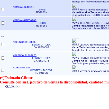
Trabaja con mayor libertad usand
KBMSWSTE4061N
TEROS
KB MS TEROS WIRELESS 
TE-4061N
Kit Inalámbrico Teclado + Mo
El kit inalámbrico TEROS TE-406
KBMSWWHTE5016S
TEROS
TECLADO+MOUSE STD WI
TE-5016S
Combo inalámbrico Teclado +
Combo inalámbrico Teros TE-501
==
KBLENGX31F38002
LENOVO - IDEA
LENOVO 510 WIRELESS 
GX31F38002
Kit de Teclado + Mouse combo
Tipo de fuente de energía del tec
KBLENGX31S04975
LENOVO - IDEA
LENOVO 700 WIRELESS C
GX31S04975
Combo Kit de Teclado + Mouse 
Diseñado para profesionales, nu
ZZTE5011CSM
WESTERN DIGITAL
KIT TECLADO+MOUSE W
TE-5011CS
(*)Estimado Cliente
Consulte con su Ejecutivo de ventas la disponibilidad, cantidad
--->02:08:00