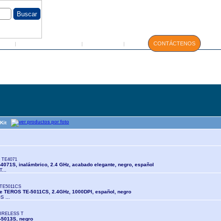
GIN
Servicio Técnico
Manuales
CONTÁCTENOS
|
|
|
 Kit
 TE4071
4071S, inalámbrico, 2.4 GHz, acabado elegante, negro, español
T...
TE5011CS
se TEROS TE-5011CS, 2.4GHz, 1000DPI, español, negro
S ...
IRELESS T
-5013S, negro