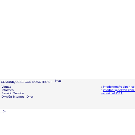
COMUNIQUESE CON NOSOTROS :
Ventas
:
infodeltron@deltron.c
Informes
:
infodnet@deltron.com
Servicio Técnico
seguridad OEA
División Internet - Dnet
-->