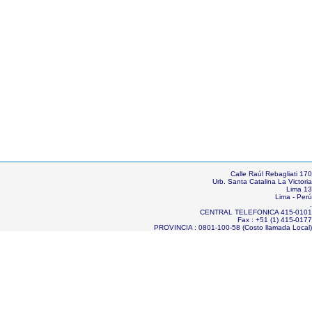
Calle Raúl Rebagliati 170
Urb. Santa Catalina La Victoria
Lima 13
Lima - Perú
.
CENTRAL TELEFONICA 415-0101
Fax : +51 (1) 415-0177
PROVINCIA : 0801-100-58 (Costo llamada Local)