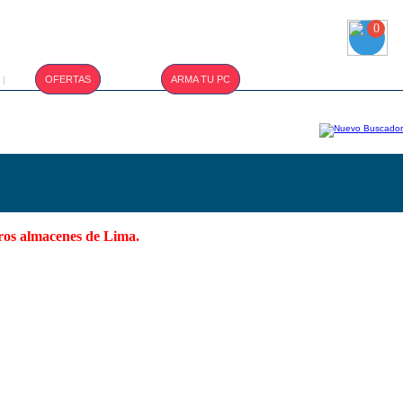
0
T.CAMBIO :
OFERTAS
ARMA TU PC
|
S/. 3.410
tros almacenes de Lima.