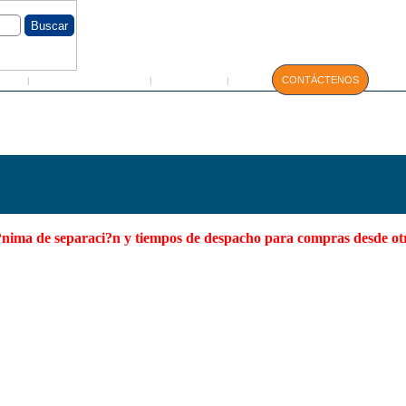
GIN
Servicio Técnico
Manuales
CONTÁCTENOS
|
|
|
 m?nima de separaci?n y tiempos de despacho para compras desde o