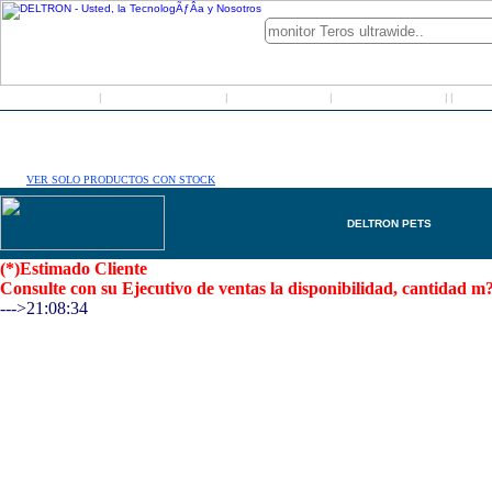
Inicio
Grupo Deltron
Productos
Distribuidores
LO
|
|
|
|
|
VER SOLO PRODUCTOS CON STOCK
DELTRON PETS
(*)Estimado Cliente
Consulte con su Ejecutivo de ventas la disponibilidad, cantidad
--->21:08:34