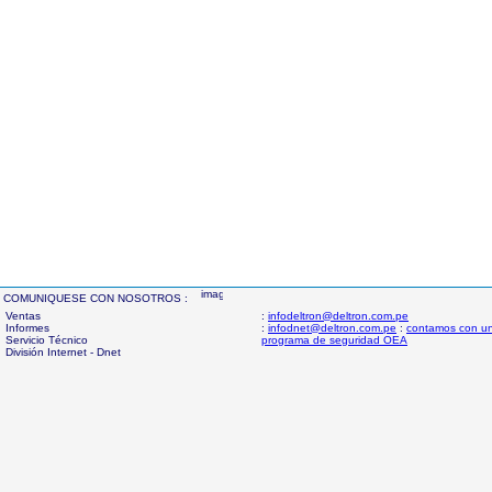
COMUNIQUESE CON NOSOTROS :
Ventas
:
infodeltron@deltron.com.pe
Informes
:
infodnet@deltron.com.pe
:
contamos con u
Servicio Técnico
programa de seguridad OEA
División Internet - Dnet