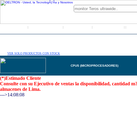
Inicio
Grupo Deltron
Productos
Distribuidores
LO
|
|
|
|
|
VER SOLO PRODUCTOS CON STOCK
CPUS (MICROPROCESADORES)
(*)Estimado Cliente
Consulte con su Ejecutivo de ventas la disponibilidad, cantidad 
almacenes de Lima.
--->14:08:08