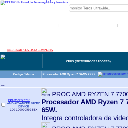
Inicio
Grupo Deltron
Productos
Distribuidores
LO
|
|
|
|
|
REGRESAR A LA LISTA COMPLETA
CPUS (MICROPROCESADORES)
Código / Marca
Procesador AMD Ryzen 7 SAM5 7XXX
==
PROC AMD RYZEN 7 7700
Procesador AMD Ryzen 7 77
CPAM5NR77700
AMD-ADVANCED MICRO
DEVICE
65W.
100-100000592SBX
Integra controladora de vid