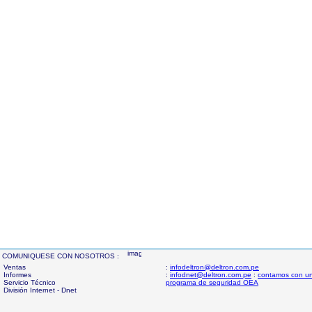
COMUNIQUESE CON NOSOTROS :
Ventas
:
infodeltron@deltron.com.pe
Informes
:
infodnet@deltron.com.pe
:
contamos con u
Servicio Técnico
programa de seguridad OEA
División Internet - Dnet