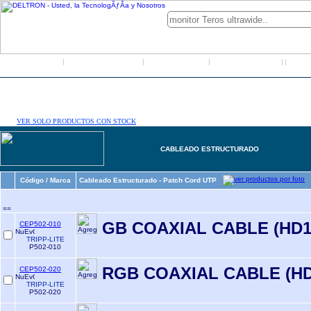
Inicio
Grupo Deltron
Productos
Distribuidores
LO
|
|
|
|
|
VER SOLO PRODUCTOS CON STOCK
CABLEADO ESTRUCTURADO
Código / Marca
Cableado Estructurado - Patch Cord UTP
==
GB COAXIAL CABLE (HD1
CEP502-010
TRIPP-LITE
P502-010
RGB COAXIAL CABLE (HD
CEP502-020
TRIPP-LITE
P502-020