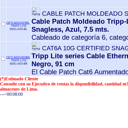
CABLE PATCH MOLDEADO 
Cable Patch Moldeado Tripp-L
CETLN201025BL
TRIPP-LITE
Snagless, Azul, 7.5 mts.
N201-025-BL
Cableado de categoría 6, catego
CAT6A 10G CERTIFIED SNA
Tripp Lite series Cable Ethe
CETLN261003BK
TRIPP-LITE
Negro, 91 cm
N261-003-BK
El Cable Patch Cat6 Aumentado
(*)Estimado Cliente
Consulte con su Ejecutivo de ventas la disponibilidad, cantidad 
almacenes de Lima.
--->00:08:00