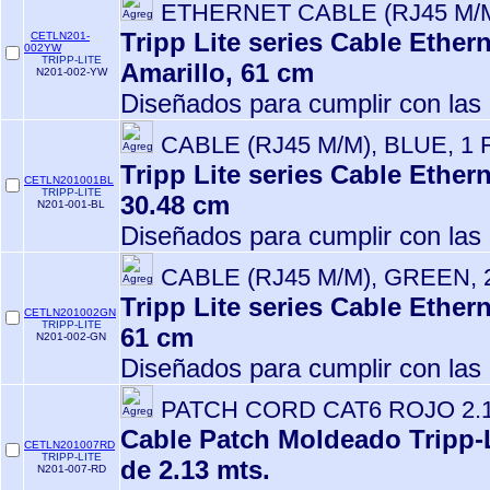
ETHERNET CABLE (RJ45 M/M
Tripp Lite series Cable Ether
CETLN201-
002YW
TRIPP-LITE
Amarillo, 61 cm
N201-002-YW
Diseñados para cumplir con las 
CABLE (RJ45 M/M), BLUE, 1 
Tripp Lite series Cable Ether
CETLN201001BL
TRIPP-LITE
30.48 cm
N201-001-BL
Diseñados para cumplir con las 
CABLE (RJ45 M/M), GREEN, 
Tripp Lite series Cable Ether
CETLN201002GN
TRIPP-LITE
61 cm
N201-002-GN
Diseñados para cumplir con las 
PATCH CORD CAT6 ROJO 2.
Cable Patch Moldeado Tripp-L
CETLN201007RD
TRIPP-LITE
de 2.13 mts.
N201-007-RD