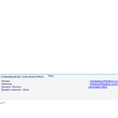
COMUNIQUESE CON NOSOTROS :
Ventas
:
infodeltron@deltron.c
Informes
:
infodnet@deltron.com
Servicio Técnico
seguridad OEA
División Internet - Dnet
-->