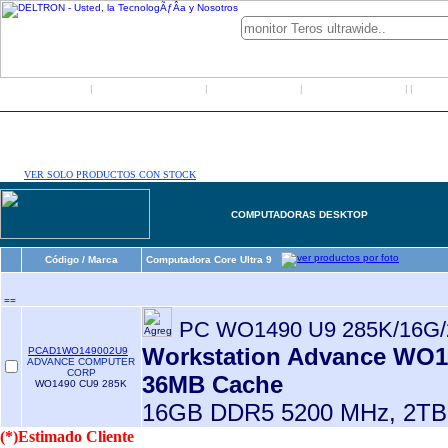
Inicio
Grupo Deltron
Productos
Distribuidores
LO
|
|
|
|
|
VER SOLO PRODUCTOS CON STOCK
COMPUTADORAS DESKTOP
Código / Marca
Computadora Core Ultra 9
==
PC WO1490 U9 285K/16G/
Workstation Advance WO149
PCAD1WO149002U9
ADVANCE COMPUTER
CORP
36MB Cache
WO1490 CU9 285K
16GB DDR5 5200 MHz, 2TB
(*)Estimado Cliente