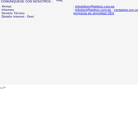
COMUNIQUESE CON NOSOTROS :
Ventas
:
infodeltron@deltron.com.pe
Informes
:
infodnet@deltron.com.pe
:
contamos con u
Servicio Técnico
programa de seguridad OEA
División Internet - Dnet
-->