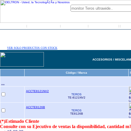
Inicio
Grupo Deltron
Productos
Distribuidores
LO
|
|
|
|
|
VER SOLO PRODUCTOS CON STOCK
ACCESORIOS / MISCELA
Código / Marca
==
ACCTE8121NV2
TEROS
TE-8121NV2
S
L
ACCTE8126B
TEROS
TE8126B
S
L
(*)Estimado Cliente
Consulte con su Ejecutivo de ventas la disponibilidad, cantidad