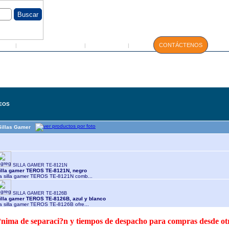
GIN
Servicio Técnico
Manuales
CONTÁCTENOS
|
|
|
NEOS
Sillas Gamer
SILLA GAMER TE-8121N
illa gamer TEROS TE-8121N, negro
a silla gamer TEROS TE-8121N comb...
SILLA GAMER TE-8126B
illa gamer TEROS TE-8126B, azul y blanco
a silla gamer TEROS TE-8126B ofre...
 m?nima de separaci?n y tiempos de despacho para compras desde o