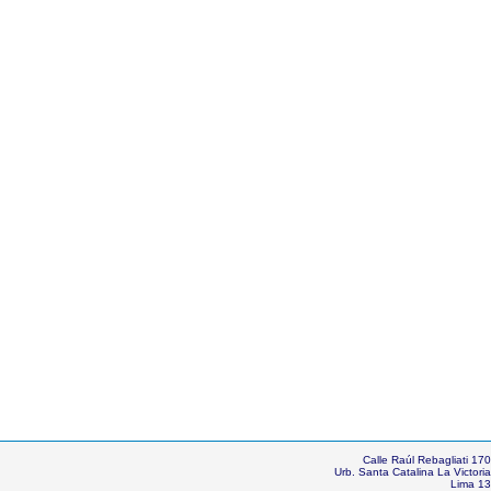
Calle Raúl Rebagliati 170
Urb. Santa Catalina La Victoria
Lima 13