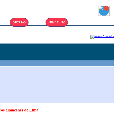
0
T.CAMBIO :
OFERTAS
ARMA TU PC
|
S/. 3.400
tros almacenes de Lima.