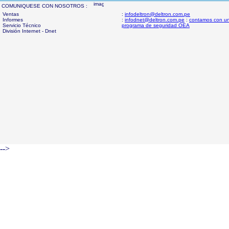
COMUNIQUESE CON NOSOTROS :
Ventas
:
infodeltron@deltron.com.pe
Informes
:
infodnet@deltron.com.pe
:
contamos con u
Servicio Técnico
programa de seguridad OEA
División Internet - Dnet
-->