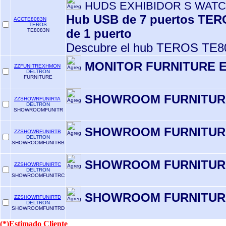
HUDS EXHIBIDOR S WATC
Hub USB de 7 puertos TERO
ACCTE8083N
TEROS
de 1 puerto
TE8083N
Descubre el hub TEROS TE80
MONITOR FURNITURE E
ZZFUNITREXHMON
DELTRON
FURNITURE
SHOWROOM FURNITUR
ZZSHOWRFUNIRTA
DELTRON
SHOWROOMFUNITR
SHOWROOM FURNITUR
ZZSHOWRFUNIRTB
DELTRON
SHOWROOMFUNITRB
SHOWROOM FURNITUR
ZZSHOWRFUNIRTC
DELTRON
SHOWROOMFUNITRC
SHOWROOM FURNITUR
ZZSHOWRFUNIRTD
DELTRON
SHOWROOMFUNITRD
(*)Estimado Cliente