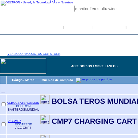
Inicio
Grupo Deltron
Productos
Distribuidores
LO
|
|
|
|
|
VER SOLO PRODUCTOS CON STOCK
ACCESORIOS / MISCELANEOS
Código / Marca
Muebles de Computo
==
BOLSA TEROS MUNDIAL
ACBOLSATEROSMUN
DELTRON
BAGTEROSMUNDIAL
CMP7 CHARGING CART 
ACCMP7
ECOTREND
ACC-CMP7