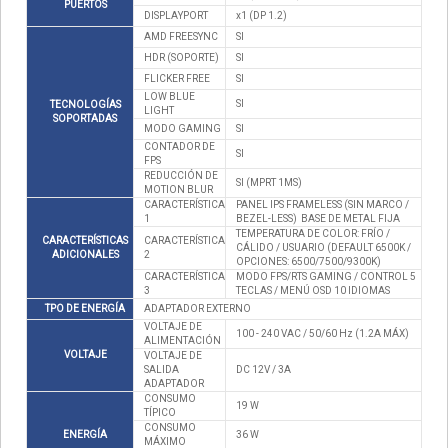
PUERTOS
DISPLAYPORT
x1 (DP 1.2)
AMD FREESYNC
SI
HDR (SOPORTE)
SI
FLICKER FREE
SI
LOW BLUE
SI
TECNOLOGÍAS
LIGHT
SOPORTADAS
MODO GAMING
SI
CONTADOR DE
SI
FPS
REDUCCIÓN DE
SI (MPRT 1MS)
MOTION BLUR
CARACTERÍSTICA
PANEL IPS FRAMELESS (SIN MARCO /
1
BEZEL-LESS)  BASE DE METAL FIJA
TEMPERATURA DE COLOR: FRÍO /
CARACTERÍSTICAS
CARACTERÍSTICA
CÁLIDO / USUARIO (DEFAULT 6500K /
ADICIONALES
2
OPCIONES: 6500/7500/9300K)
CARACTERÍSTICA
MODO FPS/RTS GAMING / CONTROL 5
3
TECLAS / MENÚ OSD 10 IDIOMAS
TPO DE ENERGÍA
ADAPTADOR EXTERNO
VOLTAJE DE
100 - 240 VAC / 50/60 Hz (1.2A MÁX)
ALIMENTACIÓN
VOLTAJE
VOLTAJE DE
SALIDA
DC 12V / 3A
ADAPTADOR
CONSUMO
19 W
TÍPICO
CONSUMO
ENERGÍA
36 W
MÁXIMO