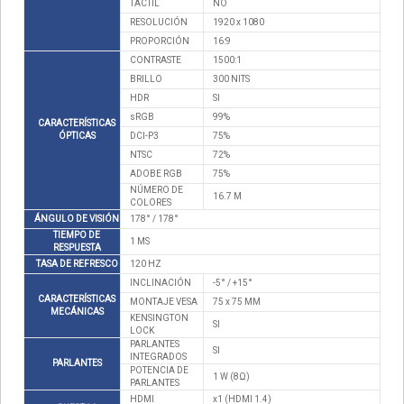
TÁCTIL
NO
RESOLUCIÓN
1920 x 1080
PROPORCIÓN
16:9
CONTRASTE
1500:1
BRILLO
300 NITS
HDR
SI
sRGB
99%
CARACTERÍSTICAS
ÓPTICAS
DCI-P3
75%
NTSC
72%
ADOBE RGB
75%
NÚMERO DE
16.7 M
COLORES
ÁNGULO DE VISIÓN
178° / 178°
TIEMPO DE
1 MS
RESPUESTA
TASA DE REFRESCO
120 HZ
INCLINACIÓN
-5° / +15°
CARACTERÍSTICAS
MONTAJE VESA
75 x 75 MM
MECÁNICAS
KENSINGTON
SI
LOCK
PARLANTES
SI
INTEGRADOS
PARLANTES
POTENCIA DE
1 W (8Ω)
PARLANTES
HDMI
x1 (HDMI 1.4)