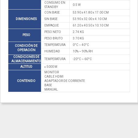
CONSUMO EN
0.5 W
STANDBY
CON BASE
53.90 x 41.80 x 17.00 CM
DIMENSIONES
SIN BASE
53.90 x 32.00 x 4.10 CM
EMPAQUE
61.20 x 40.50 x 10.10 CM
PESO NETO
2.74 KG
PESO
PESO BRUTO
3.70 KG
TEMPERATURA
0°C ~ 40°C
CONDICIÓN DE
OPERACIÓN
HUMEDAD
10% ~ 90% RH
CONDICIONES DE
TEMPERATURA
-20°C ~ 60°C
ALMACENAMIENTO
ALTITUD
≤ 5000 M
MONITOR
CABLE HDMI
CONTENIDO
ADAPTADOR DE CORRIENTE
BASE
MANUAL