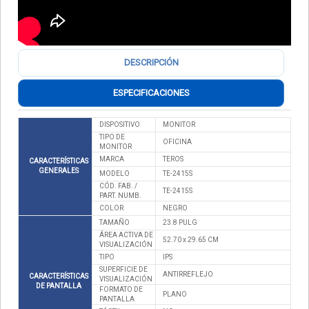
DESCRIPCIÓN
ESPECIFICACIONES
DISPOSITIVO
MONITOR
TIPO DE
OFICINA
MONITOR
MARCA
TEROS
CARACTERÍSTICAS
GENERALES
MODELO
TE-2415S
CÓD. FAB. /
TE-2415S
PART. NUMB.
COLOR
NEGRO
TAMAÑO
23.8 PULG
ÁREA ACTIVA DE
52.70 x 29.65 CM
VISUALIZACIÓN
TIPO
IPS
SUPERFICIE DE
ANTIRREFLEJO
CARACTERÍSTICAS
VISUALIZACIÓN
DE PANTALLA
FORMATO DE
PLANO
PANTALLA