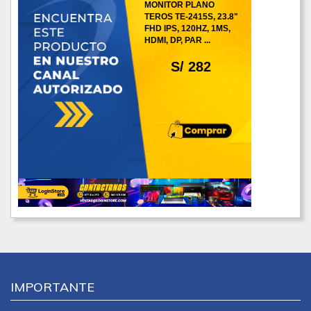
MONITOR PLANO
TEROS TE-2415S, 23.8"
FHD IPS, 120HZ, 1MS,
HDMI, DP, PAR ...
S/ 282
IMPORTANTE