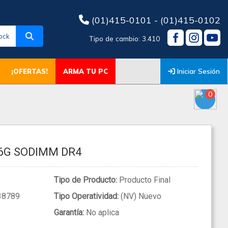
(01)415-0101 - (01)415-0102
ock
Tipo de cambio: 3.410
Iniciar Sesión
¡OFERTAS!
ARMA TU PC
0
66G SODIMM DR4
Tipo de Producto:
Producto Final
38789
Tipo Operatividad:
(NV) Nuevo
Garantía:
No aplica