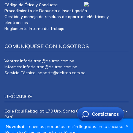
Código de Ética y Conducta
Procedimiento de Denuncia e Investigación
Gestión y manejo de residuos de aparatos eléctricos y
electrónicos
Reglamento Interno de Trabajo
COMUNÍQUESE CON NOSOTROS
Ventas: infodeltron@deltron.com.pe
Informes: infodeltron@deltron.com.pe
Servicio Técnico: soporte@deltron.com.pe
UBÍCANOS
Calle Raúl Rebagliati 170 Urb. Santa Catalina La Victoria Lima -
Perú
CENTRAL TELEFÓNICA: 415-0101
×
¡Novedad!
Tenemos productos recién llegados en tu sucursal.
¡Revisa lo último en nuestro catálogo!