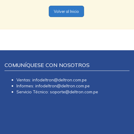
Volver al Inicio
COMUNÍQUESE CON NOSOTROS
Ventas: infodeltron@deltron.com.pe
Informes: infodeltron@deltron.com.pe
Servicio Técnico: soporte@deltron.com.pe