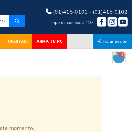
(01)415-0101 - (01)415-0102
ock
Tipo de cambio: 3.410
Iniciar Sesión
¡OFERTAS!
ARMA TU PC
0
O
 este momento.